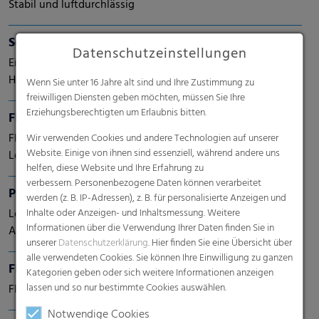
Stabil und luftdurchlässig
Schrumpffolien
Datenschutzeinstellungen
Eine neue Generation von Schrumpffolien mit dem
Höchstmaß an Schutz
Wenn Sie unter 16 Jahre alt sind und Ihre Zustimmung zu
freiwilligen Diensten geben möchten, müssen Sie Ihre
Erziehungsberechtigten um Erlaubnis bitten.
FFS-Folien
FFS-Folien & -Schläuche (Formen, Füllen, Siegeln). Hohe
Wir verwenden Cookies und andere Technologien auf unserer
Website. Einige von ihnen sind essenziell, während andere uns
Leistung für automatisierte Prozesse
helfen, diese Website und Ihre Erfahrung zu
verbessern. Personenbezogene Daten können verarbeitet
Prägefolien
werden (z. B. IP-Adressen), z. B. für personalisierte Anzeigen und
Leistungsstarke Lösungen für eine Vielzahl von
Inhalte oder Anzeigen- und Inhaltsmessung. Weitere
Informationen über die Verwendung Ihrer Daten finden Sie in
Anwendungen
unserer
Datenschutzerklärung
. Hier finden Sie eine Übersicht über
alle verwendeten Cookies. Sie können Ihre Einwilligung zu ganzen
FFS-Erdenfolie
Kategorien geben oder sich weitere Informationen anzeigen
lassen und so nur bestimmte Cookies auswählen.
FFS-Erdenfolien
Notwendige Cookies