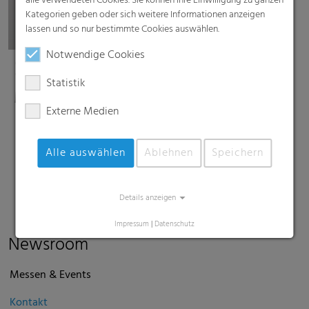
alle verwendeten Cookies. Sie können Ihre Einwilligung zu ganzen
Kategorien geben oder sich weitere Informationen anzeigen
lassen und so nur bestimmte Cookies auswählen.
Notwendige Cookies
Sarah
Schäufele
Statistik
Media Relations
Externe Medien
+49 (0) 621-18 038-427
Alle auswählen
Ablehnen
Speichern
sarah.schaeufele@rkw-group.com
Details anzeigen
Impressum
|
Datenschutz
Newsroom
Messen & Events
Kontakt