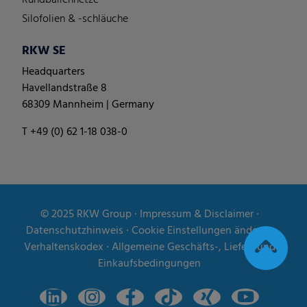
Silofolien & -schläuche
RKW SE
Headquarters
Havellandstraße 8
68309 Mannheim | Germany
T +49 (0) 62 1-18 038-0
© 2025
RKW Group
∙
Impressum & Disclaimer
∙
Datenschutzhinweis
∙
Cookie Einstellungen ändern
∙
Verhaltenskodex
∙
Allgemeine Geschäfts-, Liefer- und
Einkaufsbedingungen