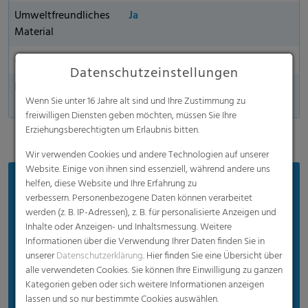
Umweltfreundliches
Ja
Material
Made in Germany
Datenschutzeinstellungen
Erhältlich
in einer vollen Palette an Größen
Wenn Sie unter 16 Jahre alt sind und Ihre Zustimmung zu
und Stärken
freiwilligen Diensten geben möchten, müssen Sie Ihre
Erziehungsberechtigten um Erlaubnis bitten.
Wir verwenden Cookies und andere Technologien auf unserer
Website. Einige von ihnen sind essenziell, während andere uns
Vorteile
helfen, diese Website und Ihre Erfahrung zu
verbessern. Personenbezogene Daten können verarbeitet
Leicht zu öffnen für eine effiziente und einfache
werden (z. B. IP-Adressen), z. B. für personalisierte Anzeigen und
Handhabung
Inhalte oder Anzeigen- und Inhaltsmessung. Weitere
Informationen über die Verwendung Ihrer Daten finden Sie in
Leicht zu handhaben für schwere, nasse und
unserer
Datenschutzerklärung
. Hier finden Sie eine Übersicht über
scharfkantige Abfälle
alle verwendeten Cookies. Sie können Ihre Einwilligung zu ganzen
Kategorien geben oder sich weitere Informationen anzeigen
Bietet eine exzellente Geruchskontrolle und
lassen und so nur bestimmte Cookies auswählen.
Temperaturbeständigkeit