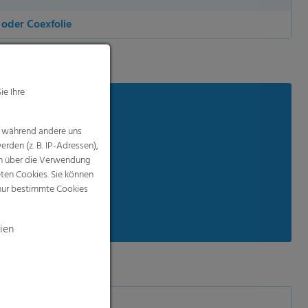
oder Coexfolie
ie Ihre
, während andere uns
leichmäßiges Öffnen
rden (z. B. IP-Adressen),
nen über die Verwendung
eten Cookies. Sie können
 nur bestimmte Cookies
ien