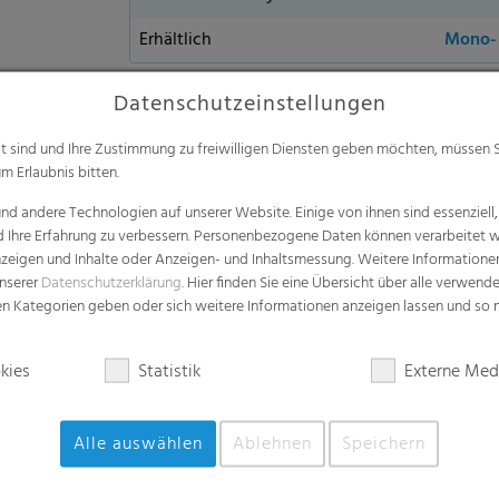
Erhältlich
Mono- 
Datenschutzeinstellungen
alt sind und Ihre Zustimmung zu freiwilligen Diensten geben möchten, müssen S
Vorteile
m Erlaubnis bitten.
d andere Technologien auf unserer Website. Einige von ihnen sind essenziell
Bequeme Handhabung: einfaches und g
d Ihre Erfahrung zu verbessern. Personenbezogene Daten können verarbeitet we
Gute Sichtbarkeit des Produkts
e Anzeigen und Inhalte oder Anzeigen- und Inhaltsmessung. Weitere Informatio
unserer
Datenschutzerklärung
. Hier finden Sie eine Übersicht über alle verwend
Gute Lager- und Transportfähigkeit
zen Kategorien geben oder sich weitere Informationen anzeigen lassen und so
Gute Sichtbarkeit des Produkts
kies
Statistik
Externe Med
Alle auswählen
Ablehnen
Speichern