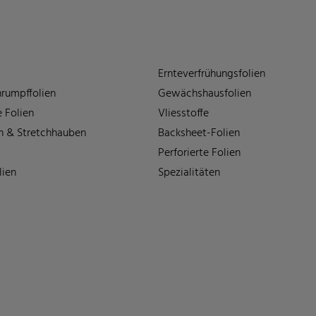
Ernteverfrühungsfolien
rumpffolien
Gewächshausfolien
 Folien
Vliesstoffe
n & Stretchhauben
Backsheet-Folien
Perforierte Folien
lien
Spezialitäten