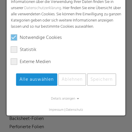
Informationen über die Verwendung Ihrer Daten finden Sie in
Barrierefolien
unserer
Datenschutzerklärung
. Hier finden Sie eine Übersicht über
Compounds
alle verwendeten Cookies. Sie können Ihre Einwilligung zu ganzen
Dachunterspannbahnen
Kategorien geben oder sich weitere Informationen anzeigen
lassen und so nur bestimmte Cookies auswählen.
Industriefolien, Säcke, Sackverpackungen
Liners
Notwendige Cookies
MDO Folien
Statistik
Multipack-Schrumpffolien
Papierähnliche Folien
Externe Medien
Schrumpffolien & Stretchhauben
Kaschierfolien
Alle auswählen
Ablehnen
Speichern
Technische Folien
Ernteverfrühungsfolien
Details anzeigen
Gewächshausfolien
Vliesstoffe
Impressum
|
Datenschutz
Backsheet-Folien
Perforierte Folien