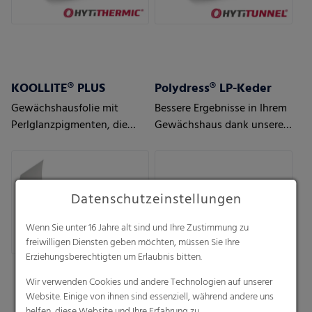
KOOLLITE® PLUS
Polydress® LP-Keder
Gewächshausfolie mit
Bessere Ergebnisse in Ihrem
Perlglanzpigmenten, die
Gewächshaus dank unserer
Solarwärme reflektieren -
intelligenten Luftpolster-
perfekt für Regionen mit
Gewächshausfolien
heißen Klimabedingungen
Datenschutzeinstellungen
Wenn Sie unter 16 Jahre alt sind und Ihre Zustimmung zu
freiwilligen Diensten geben möchten, müssen Sie Ihre
Erziehungsberechtigten um Erlaubnis bitten.
Wir verwenden Cookies und andere Technologien auf unserer
Website. Einige von ihnen sind essenziell, während andere uns
helfen, diese Website und Ihre Erfahrung zu