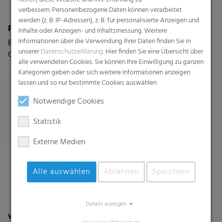
verbessern. Personenbezogene Daten können verarbeitet
werden (z. B. IP-Adressen), z. B. für personalisierte Anzeigen und
Polydress® SolaWrap
wepelen® Climaplus
Inhalte oder Anzeigen- und Inhaltsmessung. Weitere
Informationen über die Verwendung Ihrer Daten finden Sie in
Bessere Ergebnisse in Ihrem
Leistungsstarke
unserer
Datenschutzerklärung
. Hier finden Sie eine Übersicht über
Gewächshaus dank unserer
Ernteverfrühungsfolie für
alle verwendeten Cookies. Sie können Ihre Einwilligung zu ganzen
intelligenten Luftpolster-
optimale Verfrühung
Kategorien geben oder sich weitere Informationen anzeigen
Gewächshausfolien
lassen und so nur bestimmte Cookies auswählen.
Notwendige Cookies
Statistik
Externe Medien
Alle auswählen
Ablehnen
Speichern
Details anzeigen
wepelen® Climastretch
wepelen® Climatec