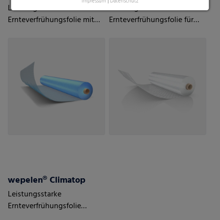
Impressum
|
Datenschutz
Leistungsstarke
Leistungsstarke
Ernteverfrühungsfolie mit
Ernteverfrühungsfolie für
maximaler Elastizität
perfekten Schutz
wepelen® Climatop
Leistungsstarke
Ernteverfrühungsfolie
speziell für Tulpen