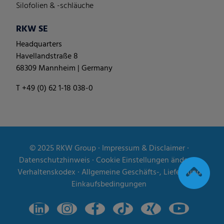
Silofolien & -schläuche
RKW SE
Headquarters
Havellandstraße 8
68309 Mannheim | Germany
T +49 (0) 62 1-18 038-0
© 2025
RKW Group
∙
Impressum & Disclaimer
∙
Datenschutzhinweis
∙
Cookie Einstellungen ändern
∙
Verhaltenskodex
∙
Allgemeine Geschäfts-, Liefer- und
Einkaufsbedingungen