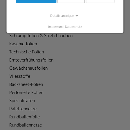
Liners
MDO Folien
Details anzeigen
Multipack-Schrumpffolien
Papierähnliche Folien
Impressum
|
Datenschutz
Schrumpffolien & Stretchhauben
Kaschierfolien
Technische Folien
Ernteverfrühungsfolien
Gewächshausfolien
Vliesstoffe
Backsheet-Folien
Perforierte Folien
Spezialitäten
Palettennetze
Rundballenfolie
Rundballennetze