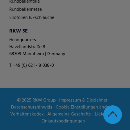
Rundballenfolie
Rundballennetze
Silofolien & -schläuche
RKW SE
Headquarters
Havellandstraße 8
68309 Mannheim | Germany
T +49 (0) 62 1-18 038-0
© 2025
RKW Group
∙
Impressum & Disclaimer
∙
Datenschutzhinweis
∙
Cookie Einstellungen ändern
∙
Verhaltenskodex
∙
Allgemeine Geschäfts-, Liefer- und
Einkaufsbedingungen