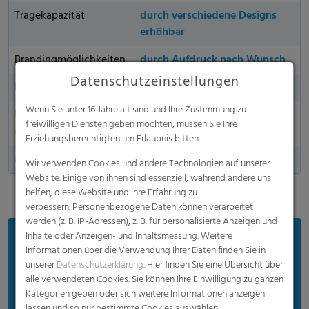
Tragekapazität
durch verschiedene Designs
erhöhbar
Brandingmöglichkeiten
durch Aufdruck nach Wunsch
Datenschutzeinstellungen
Nachhaltigkeit
Ja
Wenn Sie unter 16 Jahre alt sind und Ihre Zustimmung zu
Umweltfreundliches
Ja
freiwilligen Diensten geben möchten, müssen Sie Ihre
Material
Erziehungsberechtigten um Erlaubnis bitten.
Made in Germany
Wir verwenden Cookies und andere Technologien auf unserer
Website. Einige von ihnen sind essenziell, während andere uns
helfen, diese Website und Ihre Erfahrung zu
verbessern. Personenbezogene Daten können verarbeitet
werden (z. B. IP-Adressen), z. B. für personalisierte Anzeigen und
Inhalte oder Anzeigen- und Inhaltsmessung. Weitere
Vorteile
Informationen über die Verwendung Ihrer Daten finden Sie in
unserer
Datenschutzerklärung
. Hier finden Sie eine Übersicht über
Leichte Tragbarkeit
alle verwendeten Cookies. Sie können Ihre Einwilligung zu ganzen
Reiß- und dehnfest, perfekt für den Gebrauch im
Kategorien geben oder sich weitere Informationen anzeigen
Einzelhandel