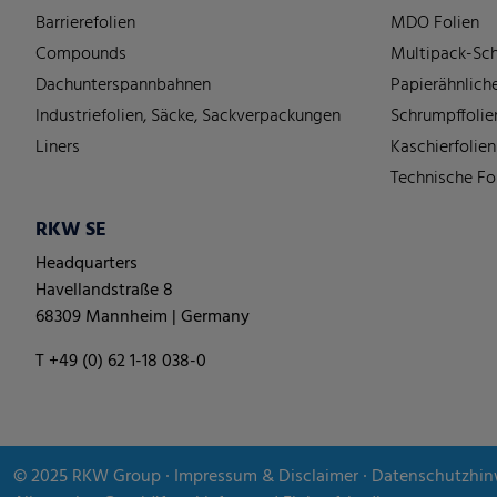
Barrierefolien
MDO Folien
Compounds
Multipack-Sch
Dachunterspannbahnen
Papierähnliche
Industriefolien, Säcke, Sackverpackungen
Schrumpffolie
Liners
Kaschierfolien
Technische Fo
RKW SE
Headquarters
Havellandstraße 8
68309 Mannheim | Germany
T +49 (0) 62 1-18 038-0
© 2025
RKW Group
∙
Impressum & Disclaimer
∙
Datenschutzhin