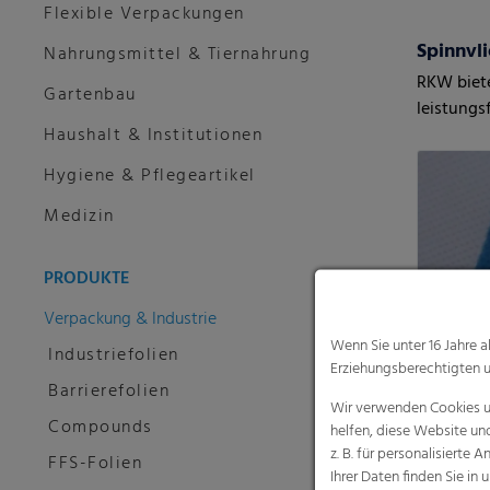
Flexible Verpackungen
Spinnvli
Nahrungsmittel & Tiernahrung
RKW biete
Gartenbau
leistungs
Haushalt & Institutionen
Vliesstof
Hygiene & Pflegeartikel
Medizin
PRODUKTE
Verpackung & Industrie
Wenn Sie unter 16 Jahre 
Industriefolien
Erziehungsberechtigten u
Barrierefolien
Wir verwenden Cookies un
Compounds
helfen, diese Website un
z. B. für personalisiert
FFS-Folien
Ihrer Daten finden Sie in 