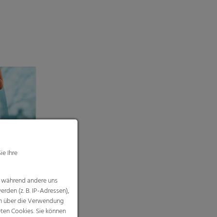
orderungen
ie Ihre
, während andere uns
rden (z. B. IP-Adressen),
nen über die Verwendung
eten Cookies. Sie können