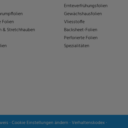
Ernteverfrühungsfolien
rumpffolien
Gewächshausfolien
 Folien
Vliesstoffe
n & Stretchhauben
Backsheet-Folien
Perforierte Folien
lien
Spezialitäten
weis
∙
Cookie Einstellungen ändern
∙
Verhaltenskodex
∙