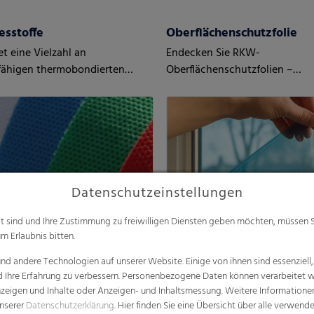
esstoffe
Oberflächenschutzfolie
t eine Vielzahl an
Endecken Sie RKW-
fähigen thermobondierten
Oberflächenschutzfolien –
fen
maßgeschneidert auf Ihre Anf
und den Bedarf Ihrer Kunden
Datenschutzeinstellungen
alt sind und Ihre Zustimmung zu freiwilligen Diensten geben möchten, müssen S
m Erlaubnis bitten.
d andere Technologien auf unserer Website. Einige von ihnen sind essenziell
d Ihre Erfahrung zu verbessern. Personenbezogene Daten können verarbeitet we
e Anzeigen und Inhalte oder Anzeigen- und Inhaltsmessung. Weitere Informatio
unserer
Datenschutzerklärung
. Hier finden Sie eine Übersicht über alle verwend