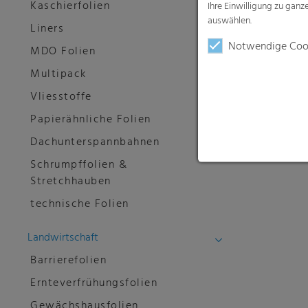
Kaschierfolien
Ihre Einwilligung zu gan
auswählen.
Liners
Notwendige Coo
MDO Folien
Multipack
Vliesstoffe
Papierähnliche Folien
Dachunterspannbahnen
Schrumpffolien &
Stretchhauben
technische Folien
Landwirtschaft
Barrierefolien
Ernteverfrühungsfolien
Gewächshausfolien