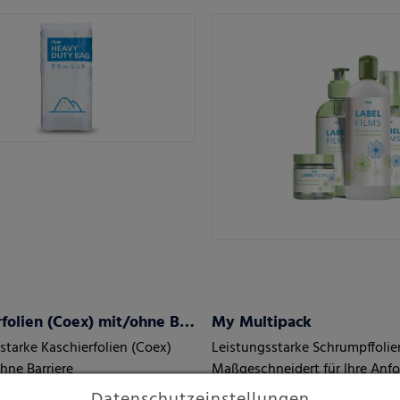
Kaschierfolien (Coex) mit/ohne Barriere
My Multipack
starke Kaschierfolien (Coex)
Leistungsstarke Schrumpffolie
hne Barriere
Maßgeschneidert für Ihre Anf