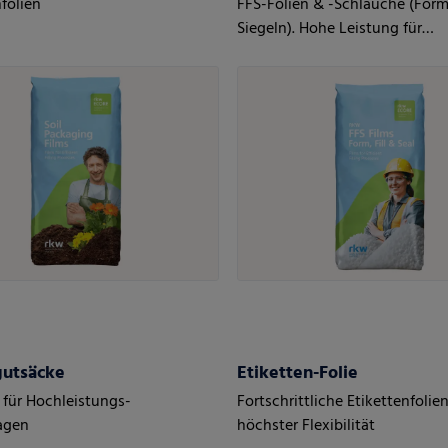
folien
FFS-Folien & -Schläuche (Form
Siegeln). Hohe Leistung für
automatisierte Prozesse
utsäcke
Etiketten-Folie
 für Hochleistungs-
Fortschrittliche Etikettenfolie
agen
höchster Flexibilität