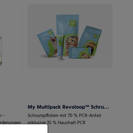
und den Bedarf Ihrer Kunden
My Multipack Revoloop™ Schrumpffolien
n -
Schrumpffolien mit 70 % PCR-Anteil
orderungen
inklusive 35 % Haushalt PCR