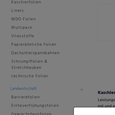
Kaschierfolien
Liners
MDO Folien
Multipack
Vliesstoffe
Papierähnliche Folien
Dachunterspannbahnen
Schrumpffolien &
Stretchhauben
technische Folien
Landwirtschaft
Barrierefolien
Leistungs
Ernteverfrühungsfolien
mit und o
Gewächshausfolien