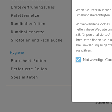
Ernteverfrühungsvlies
Wenn Sie unter 16 Jahre 
Palettennetze
Erziehungsberechtigten u
Rundballenfolien
Wir verwenden Cookies un
helfen, diese Website un
Rundballennetze
z. B. für personalisiert
Silofolien und -schläuche
Ihrer Daten finden Sie in 
Ihre Einwilligung zu gan
auswählen.
Hygiene
Notwendige Coo
Backsheet-Folien
Perforierte Folien
Spezialitäten
Palette
Stabil un