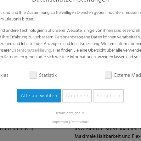
Datenschutzeinstellungen
alt sind und Ihre Zustimmung zu freiwilligen Diensten geben möchten, müssen S
m Erlaubnis bitten.
d andere Technologien auf unserer Website. Einige von ihnen sind essenziell
d Ihre Erfahrung zu verbessern. Personenbezogene Daten können verarbeitet we
e Anzeigen und Inhalte oder Anzeigen- und Inhaltsmessung. Weitere Informatio
unserer
Datenschutzerklärung
. Hier finden Sie eine Übersicht über alle verwend
zen Kategorien geben oder sich weitere Informationen anzeigen lassen und so
kies
Statistik
Externe Med
Alle auswählen
Ablehnen
Speichern
Details anzeigen
nnetze
RKW Flexxta® Stretchhau
Impressum
|
Datenschutz
d luftdurchlässig
RKW Flexxta® Stretchhauben-S
Maximale Haltbarkeit und Flexib