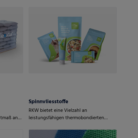
Folien - mono-axial gestreckten Folien.
Spinnvliesstoffe
RKW bietet eine Vielzahl an
stmaß an
leistungsfähigen thermobondierten
Vliesstoffen