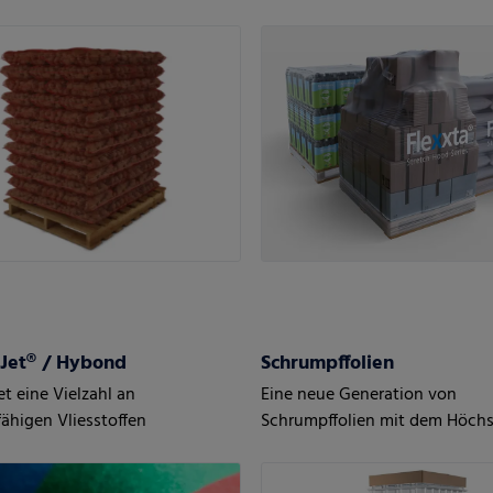
Mit bis zu 35 % PCR-Anteil.
Jet® / Hybond
Schrumpffolien
t eine Vielzahl an
Eine neue Generation von
fähigen Vliesstoffen
Schrumpffolien mit dem Höch
Schutz