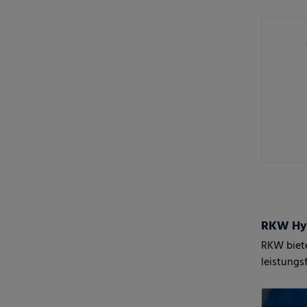
RKW Hy
RKW biete
leistungs