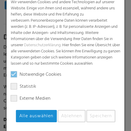
Wir verwenden Cookies und andere Technologien auf unserer
Production: Printing, Extrusion, Maintenance
Website. Einige von ihnen sind essenziell, während andere uns
helfen, diese Website und Ihre Erfahrung zu
verbessern. Personenbezogene Daten können verarbeitet
werden (z. B. IP-Adressen), z. B. für personalisierte Anzeigen und
Inhalte oder Anzeigen- und Inhaltsmessung. Weitere
Deine Ideen, deine Chancen
Informationen über die Verwendung Ihrer Daten finden Sie in
unserer
Datenschutzerklärung
. Hier finden Sie eine Übersicht über
Du übernimmst gerne Verantwortung und arbeitest zudem
alle verwendeten Cookies. Sie können Ihre Einwilligung zu ganzen
leistungsorientiert und effizient. Du bist ein Teamplayer
Kategorien geben oder sich weitere Informationen anzeigen
und arbeitest gerne in einem internationalen Arbeitsumfeld
lassen und so nur bestimmte Cookies auswählen.
mit vielfältigen Chancen und langfristigen
Notwendige Cookies
Entwicklungsmöglichkeiten.
Statistik
Wenn Können und Kreativität dich antreiben, wenn
nachhaltige Qualität dein Ziel ist und wenn du neue
Externe Medien
Chancen für den gemeinsamen Erfolg nutzen willst, dann
sollten wir miteinander reden.
Alle auswählen
Ablehnen
Speichern
Deine Erfahrung, deine Chancen, unser gemeinsamer
Erfolg.