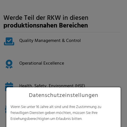
Werde Teil der RKW in diesen
produktionsnahen Bereichen
Quality Management & Control
Operational Excellence
Health, Safety, Environment (HSE)
Datenschutzeinstellungen
Wenn Sie unter 16 Jahre alt sind und Ihre Zustimmung zu
Logistics & Supply Chain
freiwilligen Diensten geben möchten, müssen Sie Ihre
Erziehungsberechtigten um Erlaubnis bitten.