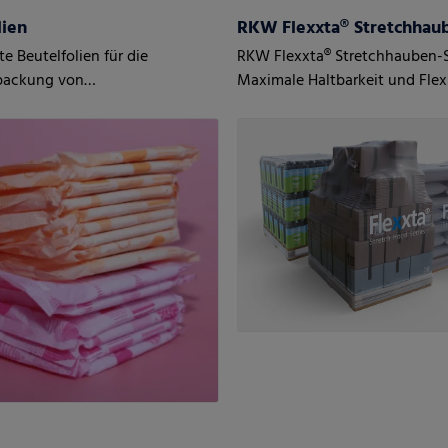
lien
RKW Flexxta® Stretchhau
te Beutelfolien für die
RKW Flexxta® Stretchhauben-S
rpackung von
Maximale Haltbarkeit und Flexib
gieneprodukten
Mit bis zu 35 % PCR-Anteil.