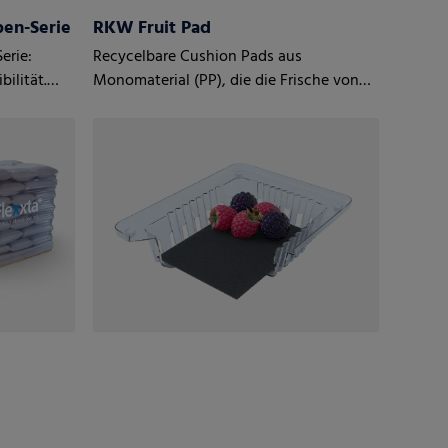
ben-Serie
RKW Fruit Pad
erie:
Recycelbare Cushion Pads aus
ilität.
Monomaterial (PP), die die Frische von
Obst, insbesondere Beeren, verlängern