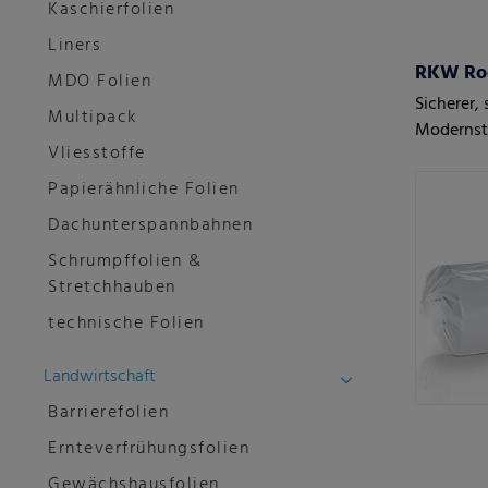
Kaschierfolien
Liners
RKW Ro
MDO Folien
Sicherer, 
Multipack
Modernst
Vliesstoffe
Ansprüch
Papierähnliche Folien
Dachunterspannbahnen
Schrumpffolien &
Stretchhauben
technische Folien
Landwirtschaft
Barrierefolien
Ernteverfrühungsfolien
Gewächshausfolien