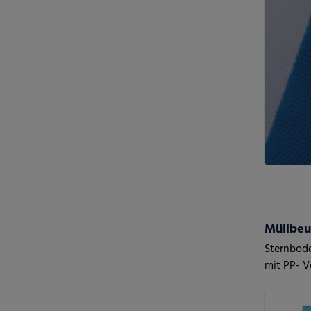
Müllbeu
Sternbode
mit PP- V
Hemdchen
Hemdchen