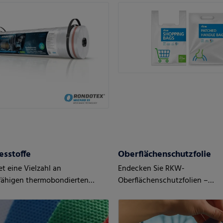
esstoffe
Oberflächenschutzfolie
t eine Vielzahl an
Endecken Sie RKW-
fähigen thermobondierten
Oberflächenschutzfolien –
fen
maßgeschneidert auf Ihre Anf
und den Bedarf Ihrer Kunden