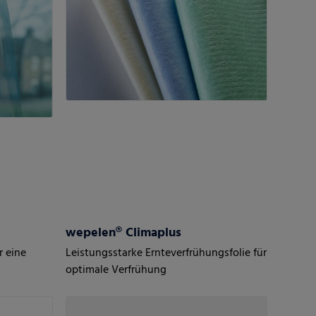
wepelen® Climaplus
r eine
Leistungsstarke Ernteverfrühungsfolie für
optimale Verfrühung