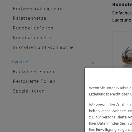
Rondote
Ernteverfrühungsvlies
Einfaches
Palettennetze
Lagerung
Rundballenfolien
Rundballennetze
Silofolien und -schläuche
Hygiene
Backsheet-Folien
Perforierte Folien
Wenn Sie unter 16 Jahre 
Spezialitäten
Erziehungsberechtigten u
Wir verwenden Cookies un
helfen, diese Website un
z. B. für personalisiert
Ihrer Daten finden Sie in 
Der Rund
Ihre Einwilligung zu gan