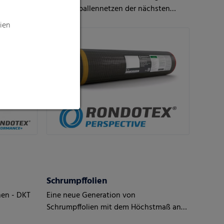
Mit Rundballennetzen der nächsten
Generation.
ien
Schrumpffolien
en - DKT
Eine neue Generation von
Schrumpffolien mit dem Höchstmaß an
Schutz