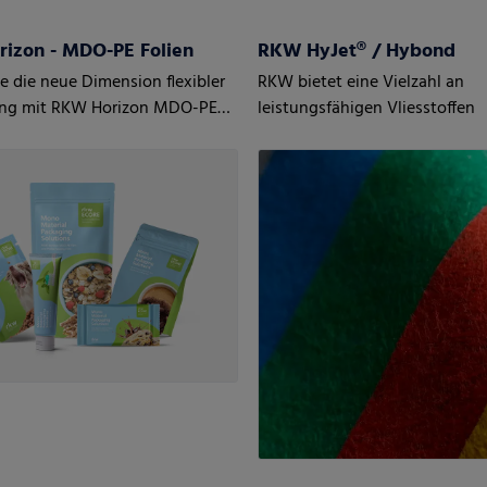
izon - MDO-PE Folien
RKW HyJet® / Hybond
ie die neue Dimension flexibler
RKW bietet eine Vielzahl an
ng mit RKW Horizon MDO-PE
leistungsfähigen Vliesstoffen
mono-axial gestreckten Folien.