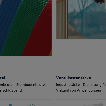
tel
Ventilkastensäcke
nbeutel , Sternbodenbeutel
Industriesäcke - Die Lösung fü
erschlußband,
Vielzahl von Anwendungen
tragetaschen mit Sternboden,
tragetaschen, Zugbandbeutel