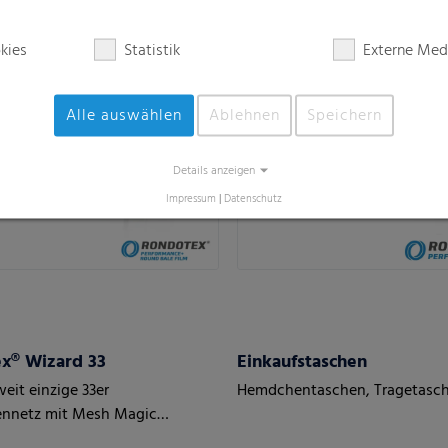
wie Mais, Zuckerrüben oder
Kantenabdeckung
kies
Statistik
Externe Med
Alle auswählen
Ablehnen
Speichern
Details anzeigen
Impressum
|
Datenschutz
x® Wizard 33
Einkaufstaschen
eit einzige 33er
Hemdchentaschen, Tragetasch
ennetz mit Mesh Magic
gy