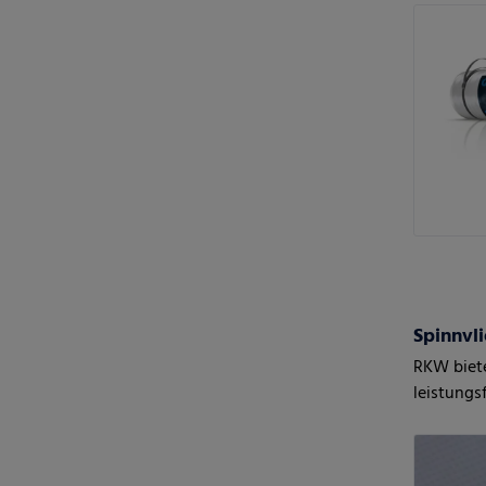
Spinnvli
RKW biete
leistungs
Vliesstof