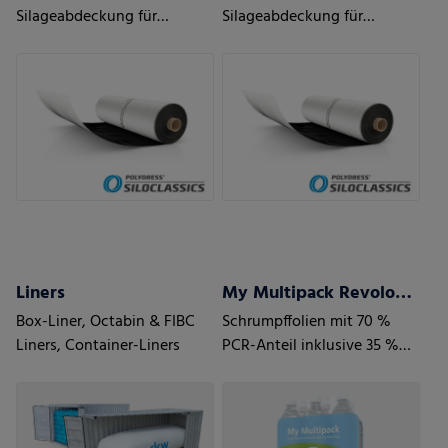
Silageabdeckung für
Silageabdeckung für
moderate Wetter- und
moderate Wetter- und
Einsatzbedingungen
Einsatzbedingungen
Liners
My Multipack Revoloop™ Schrumpffolien
Box-Liner, Octabin & FIBC
Schrumpffolien mit 70 %
Liners, Container-Liners
PCR-Anteil inklusive 35 %
Haushalt PCR