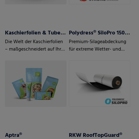
Kaschierfolien & Tubenlaminatfolien
Polydress® SiloPro 150 µm
Die Welt der Kaschierfolien
Premium-Silageabdeckung
– maßgeschneidert auf Ihre
für extreme Wetter- und
Anforderungen und den
Einsatzbedingungen
Bedarf Ihrer Kunden
Aptra®
RKW RoofTopGuard®