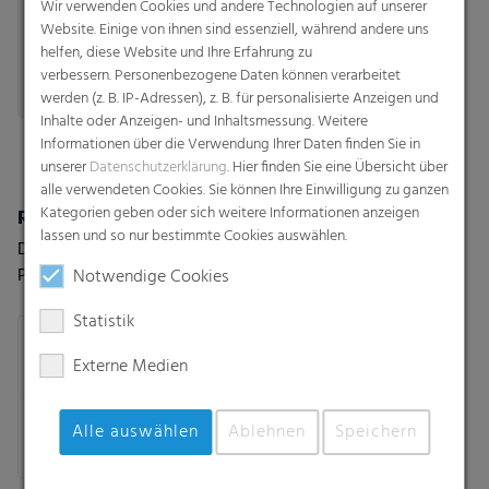
Wir verwenden Cookies und andere Technologien auf unserer
Folien.
Website. Einige von ihnen sind essenziell, während andere uns
helfen, diese Website und Ihre Erfahrung zu
verbessern. Personenbezogene Daten können verarbeitet
werden (z. B. IP-Adressen), z. B. für personalisierte Anzeigen und
Inhalte oder Anzeigen- und Inhaltsmessung. Weitere
Informationen über die Verwendung Ihrer Daten finden Sie in
unserer
Datenschutzerklärung
. Hier finden Sie eine Übersicht über
alle verwendeten Cookies. Sie können Ihre Einwilligung zu ganzen
Kategorien geben oder sich weitere Informationen anzeigen
Rondotex® Basic
Polydress® SiloPro 200 µm
lassen und so nur bestimmte Cookies auswählen.
Die Basis Version des
Premium-Silageabdeckung
Premiumnetzes Rondotex®
für extreme Wetter- und
Notwendige Cookies
für Silage/Heu/Stroh
Einsatzbedingungen
Statistik
Externe Medien
Alle auswählen
Ablehnen
Speichern