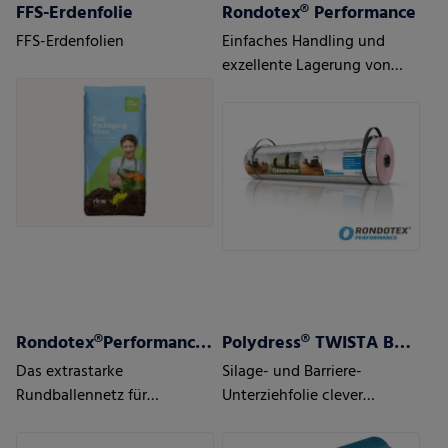
FFS-Erdenfolie
Rondotex® Performance
FFS-Erdenfolien
Einfaches Handling und
exzellente Lagerung von
Silage/Heu/Stroh
Rondotex®Performance+ Strong
Polydress® TWISTA Barrier
Das extrastarke
Silage- und Barriere-
Rundballennetz für
Unterziehfolie clever
schweres und sperriges
kombiniert auf einer Rolle
Pressgut