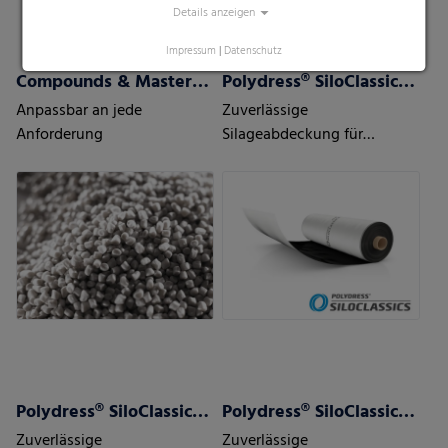
Details anzeigen
Impressum
|
Datenschutz
Compounds & Masterbatch
Polydress® SiloClassics 120 µm
Anpassbar an jede
Zuverlässige
Anforderung
Silageabdeckung für
moderate Wetter- und
Einsatzbedingungen
Polydress® SiloClassics 150 µm
Polydress® SiloClassics 200 µm
Zuverlässige
Zuverlässige