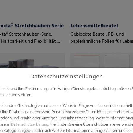
xxta® Stretchhauben-Serie
Lebensmittelbeutel
ta® Stretchhauben-Serie:
Geblockte Beutel, PE- und
Haltbarkeit und Flexibilität.
papierähnliche Folien für Lebe
u 35 % PCR-Anteil.
Bodenfaltenbeutel, Siegelrand
Datenschutzeinstellungen
alt sind und Ihre Zustimmung zu freiwilligen Diensten geben möchten, müssen S
m Erlaubnis bitten.
d andere Technologien auf unserer Website. Einige von ihnen sind essenziell
d Ihre Erfahrung zu verbessern. Personenbezogene Daten können verarbeitet we
e Anzeigen und Inhalte oder Anzeigen- und Inhaltsmessung. Weitere Informatio
unserer
Datenschutzerklärung
. Hier finden Sie eine Übersicht über alle verwend
zen Kategorien geben oder sich weitere Informationen anzeigen lassen und so