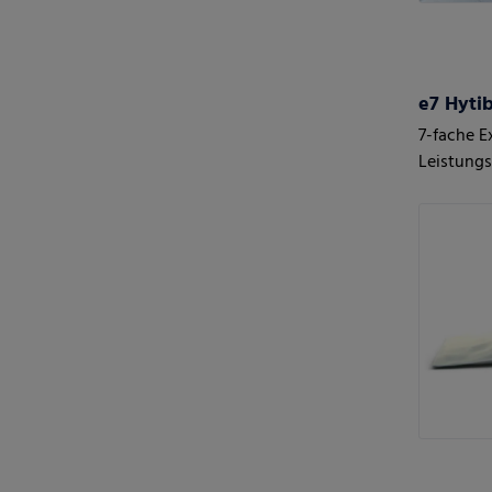
e7 Hyti
7-fache E
Leistungs
maximale