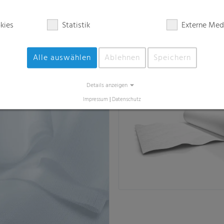
kies
Statistik
Externe Med
T
Erntevlies RKW HyJet®
ige Folien und Laminate für
Sichere Ernteerträge durch u
Alle auswählen
Ablehnen
Speichern
rschlüsse
bestätigte Qualität
Details anzeigen
Impressum
|
Datenschutz