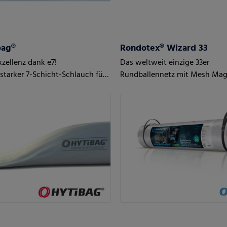
bag®
Rondotex® Wizard 33
xzellenz dank e7!
Das weltweit einzige 33er
starker 7-Schicht-Schlauch für
Rundballennetz mit Mesh Mag
 Ergebnisse
Technology