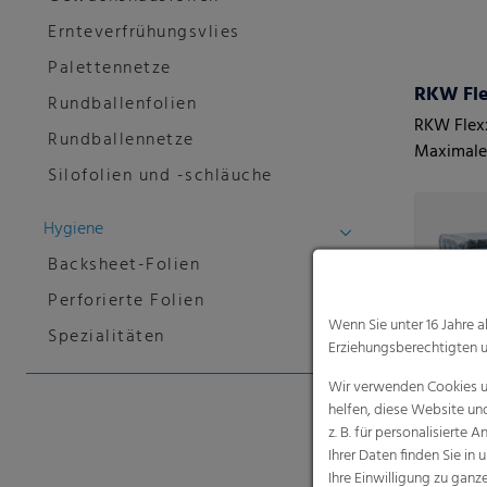
Ernteverfrühungsvlies
Palettennetze
RKW Fle
Rundballenfolien
RKW Flexx
Rundballennetze
Maximale 
Silofolien und -schläuche
Mit bis z
Hygiene
Backsheet-Folien
Perforierte Folien
Wenn Sie unter 16 Jahre 
Spezialitäten
Erziehungsberechtigten u
Wir verwenden Cookies un
helfen, diese Website un
z. B. für personalisiert
Ihrer Daten finden Sie in 
Ihre Einwilligung zu gan