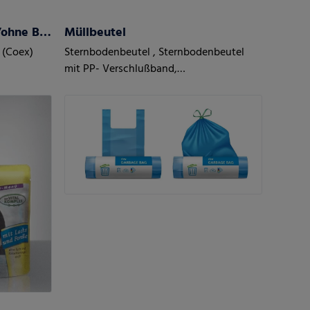
Kaschierfolien (Coex) mit/ohne Barriere
Müllbeutel
 (Coex)
Sternbodenbeutel , Sternbodenbeutel
mit PP- Verschlußband,
Hemdchentragetaschen mit Sternboden,
Hemdchentragetaschen, Zugbandbeutel
lose oder als Rolle