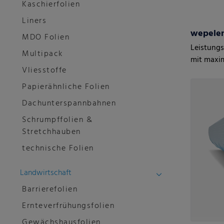
Kaschierfolien
Liners
wepelen
MDO Folien
Leistungs
Multipack
mit maxim
Vliesstoffe
Papierähnliche Folien
Dachunterspannbahnen
Schrumpffolien &
Stretchhauben
technische Folien
Landwirtschaft
Barrierefolien
Ernteverfrühungsfolien
Gewächshausfolien