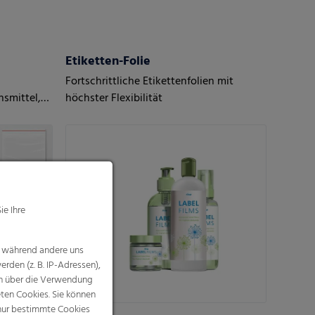
Etiketten-Folie
Fortschrittliche Etikettenfolien mit
nsmittel,
höchster Flexibilität
beutel
ie Ihre
, während andere uns
rden (z. B. IP-Adressen),
nen über die Verwendung
eten Cookies. Sie können
 nur bestimmte Cookies