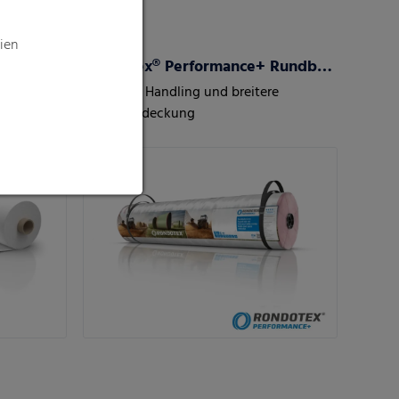
ien
Rondotex® Performance+ Rundballennetz
nabhängig
Einfaches Handling und breitere
Kantenabdeckung