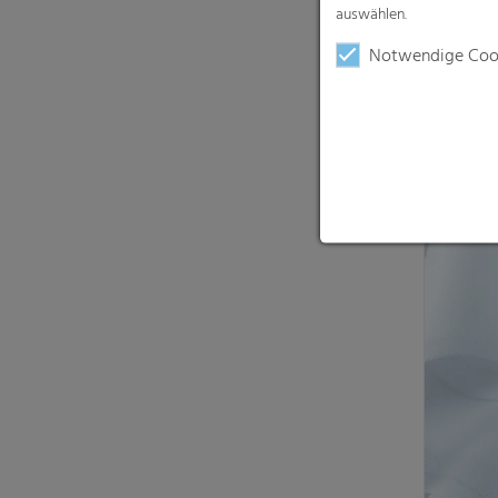
auswählen.
Notwendige Coo
Hyfol® 
Zuverläss
Windelve