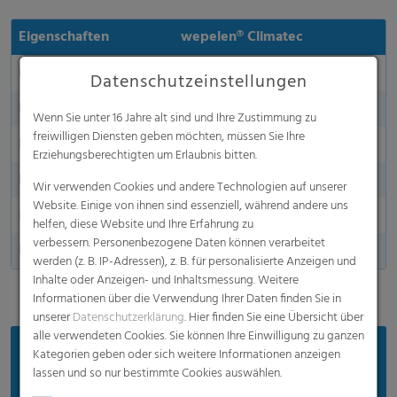
Eigenschaften
wepelen® Climatec
Farbe
Transparent
Datenschutzeinstellungen
Länge in m
100 – 1000 m aufgerollt
Wenn Sie unter 16 Jahre alt sind und Ihre Zustimmung zu
freiwilligen Diensten geben möchten, müssen Sie Ihre
Breite in m
10.50 - 16,00 m
Erziehungsberechtigten um Erlaubnis bitten.
Dicke
40 µm, 50 µm, 80 µm
Wir verwenden Cookies und andere Technologien auf unserer
Website. Einige von ihnen sind essenziell, während andere uns
Made in Germany
helfen, diese Website und Ihre Erfahrung zu
verbessern. Personenbezogene Daten können verarbeitet
Lochung
25 - 1000 Löcher/m2
werden (z. B. IP-Adressen), z. B. für personalisierte Anzeigen und
Inhalte oder Anzeigen- und Inhaltsmessung. Weitere
Informationen über die Verwendung Ihrer Daten finden Sie in
unserer
Datenschutzerklärung
. Hier finden Sie eine Übersicht über
alle verwendeten Cookies. Sie können Ihre Einwilligung zu ganzen
Vorteile
Kategorien geben oder sich weitere Informationen anzeigen
lassen und so nur bestimmte Cookies auswählen.
Der Allrounder für perfekten Schutz