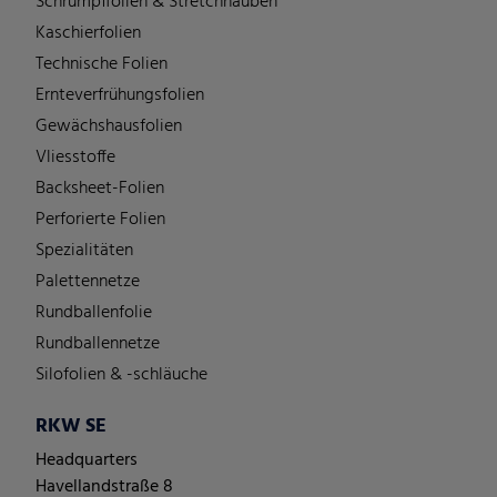
Schrumpffolien & Stretchhauben
Kaschierfolien
Technische Folien
Ernteverfrühungsfolien
Gewächshausfolien
Vliesstoffe
Backsheet-Folien
Perforierte Folien
Spezialitäten
Palettennetze
Rundballenfolie
Rundballennetze
Silofolien & -schläuche
RKW SE
Headquarters
Havellandstraße 8