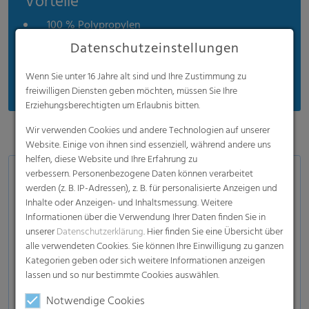
Vorteile
100 % Polypropylen
Datenschutzeinstellungen
Hohe Reißfestigkeit
Verschiedene Farben und Gewichte
Wenn Sie unter 16 Jahre alt sind und Ihre Zustimmung zu
freiwilligen Diensten geben möchten, müssen Sie Ihre
Erziehungsberechtigten um Erlaubnis bitten.
Wir verwenden Cookies und andere Technologien auf unserer
Website. Einige von ihnen sind essenziell, während andere uns
helfen, diese Website und Ihre Erfahrung zu
verbessern. Personenbezogene Daten können verarbeitet
Anwendungen
werden (z. B. IP-Adressen), z. B. für personalisierte Anzeigen und
Inhalte oder Anzeigen- und Inhaltsmessung. Weitere
Hygiene und Körperpflege
Informationen über die Verwendung Ihrer Daten finden Sie in
Industrielle Anwendungen
unserer
Datenschutzerklärung
. Hier finden Sie eine Übersicht über
alle verwendeten Cookies. Sie können Ihre Einwilligung zu ganzen
Bauindustrie
Kategorien geben oder sich weitere Informationen anzeigen
Möbelindustrie
lassen und so nur bestimmte Cookies auswählen.
Filtration
Notwendige Cookies