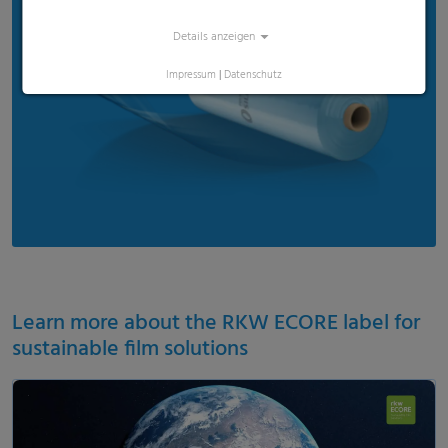
Details anzeigen
Impressum
|
Datenschutz
Learn more about the RKW ECORE label for
sustainable film solutions