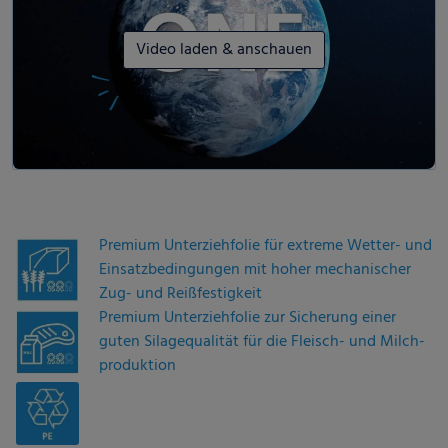
Video laden & anschauen
Premium Unterziehfolie für extreme Wetter- und
Einsatzbedingungen mit hoher mechanischer
Zug- und Reißfestigkeit
Premium Unterziehfolie zur Sicherung einer
guten Silagequalität für die Fleisch- und Milch­
produktion