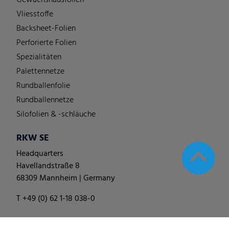
Vliesstoffe
Backsheet-Folien
Perforierte Folien
Spezialitäten
Palettennetze
Rundballenfolie
Rundballennetze
Silofolien & -schläuche
RKW SE
Headquarters
Havellandstraße 8
68309 Mannheim | Germany
T +49 (0) 62 1-18 038-0