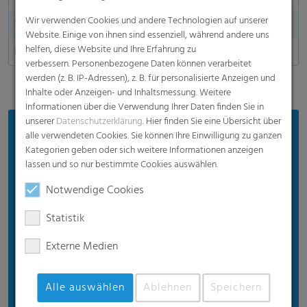
Wir verwenden Cookies und andere Technologien auf unserer
Sauerstoffdurchlässigkeit
Website. Einige von ihnen sind essenziell, während andere uns
helfen, diese Website und Ihre Erfahrung zu
Dart Drop
verbessern. Personenbezogene Daten können verarbeitet
werden (z. B. IP-Adressen), z. B. für personalisierte Anzeigen und
Inhalte oder Anzeigen- und Inhaltsmessung. Weitere
Informationen über die Verwendung Ihrer Daten finden Sie in
unserer
Datenschutzerklärung
. Hier finden Sie eine Übersicht über
Vorteile
alle verwendeten Cookies. Sie können Ihre Einwilligung zu ganzen
Kategorien geben oder sich weitere Informationen anzeigen
Hohe Folienqualität
lassen und so nur bestimmte Cookies auswählen.
Witterungsbeständig
Notwendige Cookies
Vermeidet Silageverluste
Statistik
Schützt die Silage vor Lufteintritt
Schutz im Decken- und Randbereich
Externe Medien
Extrabreite Folien bis 39 m
Alle auswählen
Ablehnen
Speichern