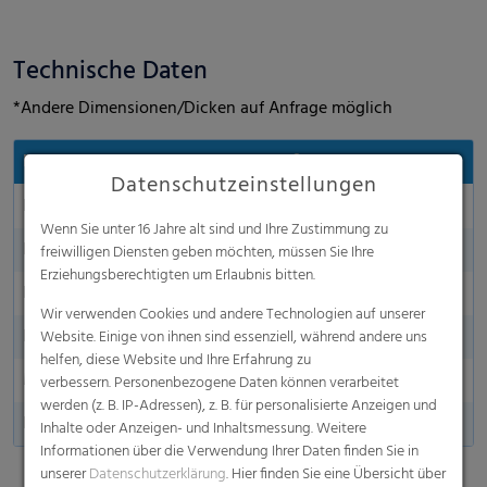
Technische Daten
*Andere Dimensionen/Dicken auf Anfrage möglich
Eigenschaften
wepelen® Climaplus
Datenschutzeinstellungen
Farbe
Grün
Wenn Sie unter 16 Jahre alt sind und Ihre Zustimmung zu
Länge in m
100 - 1000 m aufgerollt
freiwilligen Diensten geben möchten, müssen Sie Ihre
Erziehungsberechtigten um Erlaubnis bitten.
Breite in m
10,50 - 16,00 m
Wir verwenden Cookies und andere Technologien auf unserer
Dicke
40 µm, 50 µm, 60 µm
Website. Einige von ihnen sind essenziell, während andere uns
helfen, diese Website und Ihre Erfahrung zu
Made in Germany
verbessern. Personenbezogene Daten können verarbeitet
werden (z. B. IP-Adressen), z. B. für personalisierte Anzeigen und
Lochung
25 - 1000 Löcher/m2
Inhalte oder Anzeigen- und Inhaltsmessung. Weitere
Informationen über die Verwendung Ihrer Daten finden Sie in
unserer
Datenschutzerklärung
. Hier finden Sie eine Übersicht über