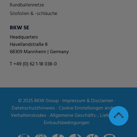
Rundballennetze
Silofolien & -schläuche
RKW SE
Headquarters
Havellandstraße 8
68309 Mannheim | Germany
T +49 (0) 62 1-18 038-0
© 2025
RKW Group
∙
Impressum & Disclaimer
∙
Datenschutzhinweis
∙
Cookie Einstellungen ändern
∙
Verhaltenskodex
∙
Allgemeine Geschäfts-, Liefer- und
Einkaufsbedingungen