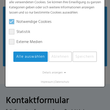
alle verwendeten Cookies. Sie können Ihre Einwilligung zu ganzen
Kategorien geben oder sich weitere Informationen anzeigen
lassen und so nur bestimmte Cookies auswählen.
Vorteile
Notwendige Cookies
Perfekte thermische Eigenschaften speziell zum
Schutz vor niedrigen Temperaturen
Statistik
Anti-Tau-Funktion gegen Tropfenbildung auf der
Externe Medien
Folie
Verminderter Feuchtigkeitsstau auf der Kultur
Alle auswählen
Ablehnen
Speichern
Details anzeigen
Impressum
|
Datenschutz
Kontaktformular