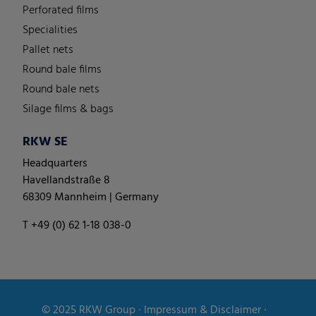
Perforated films
Specialities
Pallet nets
Round bale films
Round bale nets
Silage films & bags
RKW SE
Headquarters
Havellandstraße 8
68309 Mannheim | Germany
T +49 (0) 62 1-18 038-0
© 2025
RKW Group
∙
Impressum & Disclaimer
∙