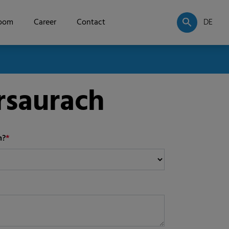
oom
Career
Contact
DE
saurach
n?
*