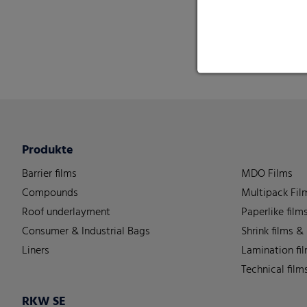
Produkte
Barrier films
MDO Films
Compounds
Multipack Fil
Roof underlayment
Paperlike film
Consumer & Industrial Bags
Shrink films &
Liners
Lamination fi
Technical film
RKW SE