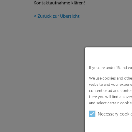
Kontaktaufnahme klären!
< Zurück zur Übersicht
If you are under 16 and w
We use cookies and other
website and your experie
content or ad and conten
Here you will find an ove
and select certain cookie
Necessary cooki