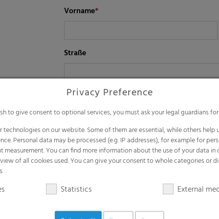
Vorname
*
Straße
Privacy Preference
PLZ/Ort
ish to give consent to optional services, you must ask your legal guardians for
 technologies on our website. Some of them are essential, while others help u
E-Mail
*
nce. Personal data may be processed (e.g. IP addresses), for example for per
t measurement. You can find more information about the use of your data in
rview of all cookies used. You can give your consent to whole categories or di
s.
Hiermit willige ich in die Verarbeitung 
es
Statistics
External me
Daten zu Zwecken der Kontaktaufnahme un
Meine Einwilligung kann ich jederzeit mit 
data.protection@rkw-group.com widerrufe