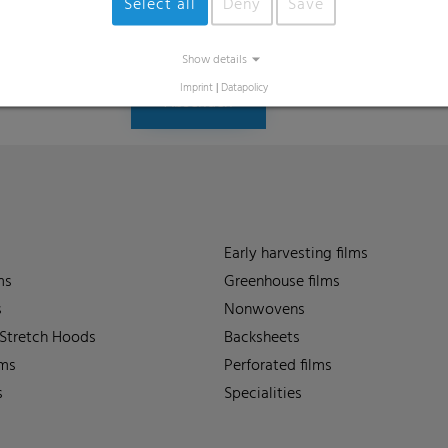
Select all
Deny
Save
meiner personenbezogenen Daten durch d
meine Rechte finde ich unter
Datenschutze
Show details
Imprint
|
Datapolicy
Absenden
Early harvesting films
ms
Greenhouse films
s
Nonwovens
 Stretch Hoods
Backsheets
lms
Perforated films
s
Specialities