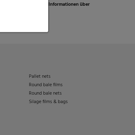
ie RKW-Gruppe sowie Informationen über
rklärung
.
*
Pallet nets
Round bale films
Round bale nets
Silage films & bags