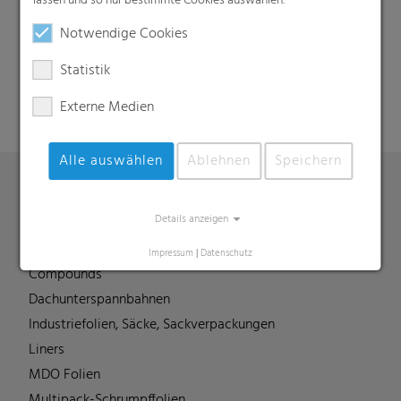
lassen und so nur bestimmte Cookies auswählen.
Notwendige Cookies
Suche
Statistik
Externe Medien
Alle auswählen
Ablehnen
Speichern
Produkte
Details anzeigen
Barrierefolien
Impressum
|
Datenschutz
Compounds
Dachunterspannbahnen
Industriefolien, Säcke, Sackverpackungen
Liners
MDO Folien
Multipack-Schrumpffolien