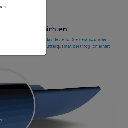
ologie in 7 Schichten
 die wir verwenden, das Beste für Sie herauszuholen.
leichte Folie, die die Futterqualität bestmöglich erhält
elastbar ist.