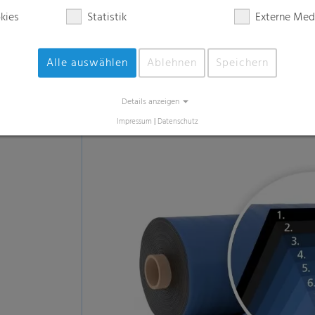
Innovative Fertigungstechn
Warum? Um aus den hochwertigen Rohstoffen,
So produzieren wir eine besonders dünne und 
und dabei auch noch besonders robust und b