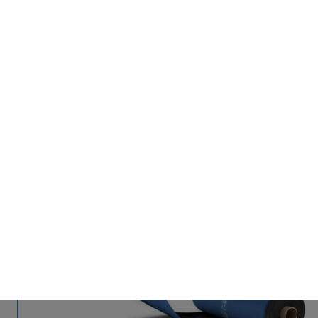
ZU DEN PRODUKTEN
Polydress® FarmGuard
Schützen, was wertvoll ist.
Mit Folien der nächsten Generation.