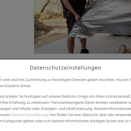
Praktische Handhabung zur E
Leichtes Foliengewicht durch besonders
Siloabdeckung in nur einem Schritt, kei
Erhältlich in flexiblen Breiten und Län