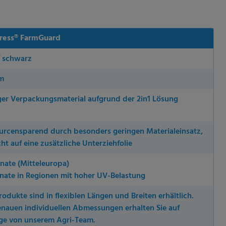
ress® FarmGuard
/ schwarz
m
er Verpackungsmaterial aufgrund der 2in1 Lösung
urcensparend durch besonders geringen Materialeinsatz,
ht auf eine zusätzliche Unterziehfolie
ie Ihre
nate (Mitteleuropa)
nate in Regionen mit hoher UV-Belastung
, während andere uns
rden (z. B. IP-Adressen),
rodukte sind in flexiblen Längen und Breiten erhältlich.
nen über die Verwendung
enauen individuellen Abmessungen erhalten Sie auf
eten Cookies. Sie können
ge von unserem Agri-Team.
 nur bestimmte Cookies