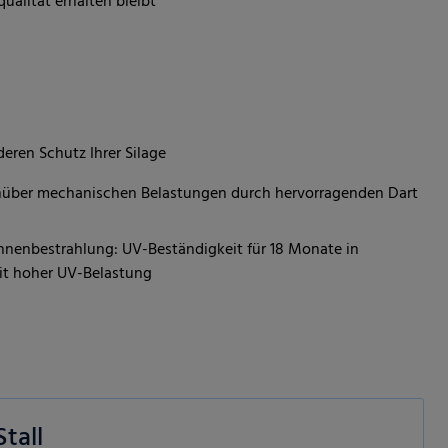
qualität erhalten bleibt
eren Schutz Ihrer Silage
nüber mechanischen Belastungen durch hervorragenden Dart
Sonnenbestrahlung: UV-Beständigkeit für 18 Monate in
it hoher UV-Belastung
tall