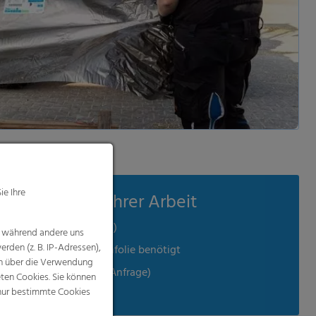
rleichterung Ihrer Arbeit
 geringe Dicke (100 µm)
ne zusätzliche Unterziehfolie benötigt
gen (Lieferprogramm auf Anfrage)