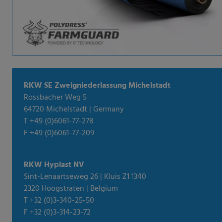
RKW SE Zweigniederlassung Michelstadt
Rossbacher Weg 5
64720 Michelstadt | Germany
T +49 (0)6061-77-278
F +49 (0)6061-77-209
RKW Hyplast NV
Sint-Lenaartseweg 26 | Kluis Z1 1340
2320 Hoogstraten | Belgium
T +32 (0)3-340-25-50
F +32 (0)3-314-23-72