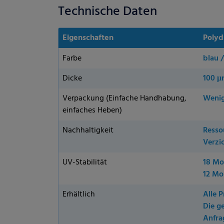
Technische Daten
Eigenschaften
Polyd
Farbe
blau 
Dicke
100 μ
Verpackung (Einfache Handhabung,
Wenig
einfaches Heben)
Datenschutzeinstellungen
Nachhaltigkeit
Resso
Verzic
alt sind und Ihre Zustimmung zu freiwilligen Diensten geben möchten, müssen S
m Erlaubnis bitten.
UV-Stabilität
18 Mo
12 Mo
d andere Technologien auf unserer Website. Einige von ihnen sind essenziell
d Ihre Erfahrung zu verbessern. Personenbezogene Daten können verarbeitet we
Erhältlich
Alle P
e Anzeigen und Inhalte oder Anzeigen- und Inhaltsmessung. Weitere Informatio
Die g
unserer
Datenschutzerklärung
. Hier finden Sie eine Übersicht über alle verwend
Anfra
zen Kategorien geben oder sich weitere Informationen anzeigen lassen und so