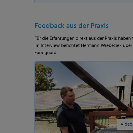
kies
Statistik
Externe Med
Feedback aus der Praxis
Alle auswählen
Ablehnen
Speichern
Für die Erfahrungen direkt aus der Praxis haben
Im Interview berichtet Hermann Wiebeziek übe
Details anzeigen
Farmguard .
Impressum
|
Datenschutz
Video