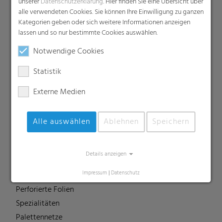
unserer
Datenschutzerklärung
. Hier finden Sie eine Übersicht über
Dachunterspannbahnen
alle verwendeten Cookies. Sie können Ihre Einwilligung zu ganzen
Industriefolien, Säcke, Sackverpackungen
Kategorien geben oder sich weitere Informationen anzeigen
lassen und so nur bestimmte Cookies auswählen.
Liners
MDO Folien
Notwendige Cookies
Multipack-Schrumpffolien
Statistik
Papierähnliche Folien
Externe Medien
Schrumpffolien & Stretchhauben
Kaschierfolien
Technische Folien
Alle auswählen
Ablehnen
Speichern
Ernteverfrühungsfolien
Gewächshausfolien
Details anzeigen
Vliesstoffe
Impressum
|
Datenschutz
Backsheet-Folien
Perforierte Folien
Spezialitäten
Palettennetze