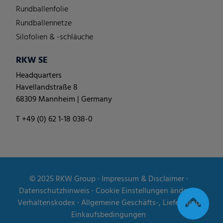
Rundballenfolie
Rundballennetze
Silofolien & -schläuche
RKW SE
Headquarters
Havellandstraße 8
68309 Mannheim | Germany
T +49 (0) 62 1-18 038-0
© 2025
RKW Group
∙
Impressum & Disclaimer
∙
Datenschutzhinweis
∙
Cookie Einstellungen ändern
∙
Verhaltenskodex
∙
Allgemeine Geschäfts-, Liefer- und
Einkaufsbedingungen