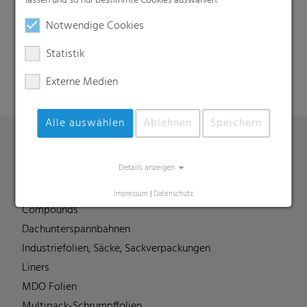
lassen und so nur bestimmte Cookies auswählen.
Notwendige Cookies
Suche
Statistik
Externe Medien
Alle auswählen
Ablehnen
Speichern
Produkte
Details anzeigen
Barrierefolien
Impressum
|
Datenschutz
Compounds
Dachunterspannbahnen
Industriefolien, Säcke, Sackverpackungen
Liners
MDO Folien
Multipack-Schrumpffolien