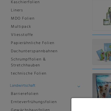
Kaschierfolien
Liners
MDO Folien
Multipack
Vliesstoffe
Papierähnliche Folien
Dachunterspannbahnen
Schrumpffolien &
Stretchhauben
technische Folien
Landwirtschaft
Barrierefolien
Ernteverfrühungsfolien
Gewächshausfolien