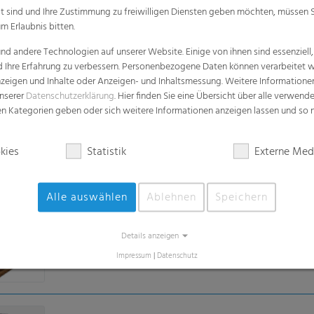
alt sind und Ihre Zustimmung zu freiwilligen Diensten geben möchten, müssen S
m Erlaubnis bitten.
My Multipack
d andere Technologien auf unserer Website. Einige von ihnen sind essenziell
Leistungsstarke Schrumpffolien - Maßgeschneidert fü
d Ihre Erfahrung zu verbessern. Personenbezogene Daten können verarbeitet we
e Anzeigen und Inhalte oder Anzeigen- und Inhaltsmessung. Weitere Informatio
unserer
Datenschutzerklärung
. Hier finden Sie eine Übersicht über alle verwend
zen Kategorien geben oder sich weitere Informationen anzeigen lassen und so
My Multipack Revoloop™ Schrumpffolien
kies
Statistik
Externe Med
Schrumpffolien mit 70 % PCR-Anteil inklusive 35 % H
Alle auswählen
Ablehnen
Speichern
Palettennetze
Details anzeigen
Stabil und luftdurchlässig
Impressum
|
Datenschutz