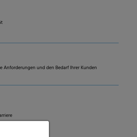
ät
hre Anforderungen und den Bedarf Ihrer Kunden
rriere