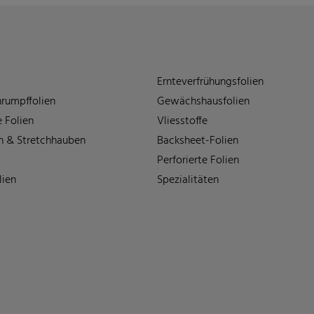
Ernteverfrühungsfolien
rumpffolien
Gewächshausfolien
 Folien
Vliesstoffe
n & Stretchhauben
Backsheet-Folien
Perforierte Folien
lien
Spezialitäten