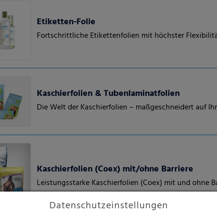
Etiketten-Folie
Fortschrittliche Etikettenfolien mit höchster Flexibilit
Kaschierfolien & Tubenlaminatfolien
Die Welt der Kaschierfolien – maßgeschneidert auf I
Kaschierfolien (Coex) mit/ohne Barriere
Leistungsstarke Kaschierfolien (Coex) mit und ohne Ba
Datenschutzeinstellungen