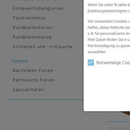
Wenn Sie unter 16 Jahre 
Ernteverfrühungsvlies
Erziehungsberechtigten u
Palettennetze
Wir verwenden Cookies un
Rundballenfolien
helfen, diese Website un
z. B. für personalisiert
Rundballennetze
Ihrer Daten finden Sie in 
Ihre Einwilligung zu gan
Silofolien und -schläuche
auswählen.
Hygiene
Notwendige Coo
Backsheet-Folien
Perforierte Folien
Spezialitäten