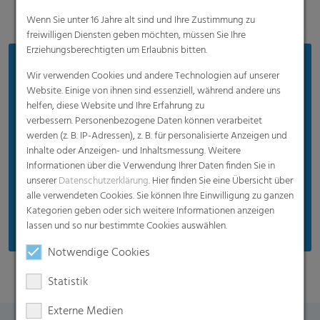
Wenn Sie unter 16 Jahre alt sind und Ihre Zustimmung zu
freiwilligen Diensten geben möchten, müssen Sie Ihre
Erziehungsberechtigten um Erlaubnis bitten.
Vorteile
Wir verwenden Cookies und andere Technologien auf unserer
Website. Einige von ihnen sind essenziell, während andere uns
Material- und kostensparend
helfen, diese Website und Ihre Erfahrung zu
Keine Kondenswasserbildung
verbessern. Personenbezogene Daten können verarbeitet
werden (z. B. IP-Adressen), z. B. für personalisierte Anzeigen und
Schnelle Kühlung und Frostung
Inhalte oder Anzeigen- und Inhaltsmessung. Weitere
UV-Schutz
Informationen über die Verwendung Ihrer Daten finden Sie in
unserer
Datenschutzerklärung
. Hier finden Sie eine Übersicht über
Gleichmäßige Qualität mit Reißkraft bis 750 N
alle verwendeten Cookies. Sie können Ihre Einwilligung zu ganzen
Per Hand oder maschinell anwendbar
Kategorien geben oder sich weitere Informationen anzeigen
lassen und so nur bestimmte Cookies auswählen.
Notwendige Cookies
Statistik
Externe Medien