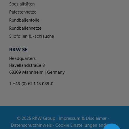
Spezialitäten
Palettennetze
Rundballenfolie
Rundballennetze
Silofolien & -schläuche
RKW SE
Headquarters
Havellandstraße 8
68309 Mannheim | Germany
T +49 (0) 62 1-18 038-0
© 2025
RKW Group
∙
Impressum & Disclaimer
∙
Datenschutzhinweis
∙
Cookie Einstellungen ändern
∙