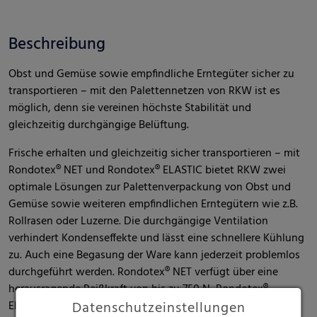
Beschreibung
Obst und Gemüse sowie empfindliche Erntegüter sicher zu
transportieren – mit den Palettennetzen von RKW ist es
möglich, denn sie vereinen höchste Stabilität und
gleichzeitig durchgängige Belüftung.
Frische erhalten und gleichzeitig sicher transportieren – mit
Rondotex® NET und Rondotex® ELASTIC bietet RKW zwei
optimale Lösungen zur Palettenverpackung von Obst und
Gemüse sowie weiteren empfindlichen Erntegütern wie z.B.
Rollrasen oder Luzerne. Die durchgängige Ventilation
verhindert Kondenseffekte und lässt eine schnellere Kühlung
zu. Auch eine Begasung der Ware kann jederzeit problemlos
durchgeführt werden. Rondotex® NET verfügt über eine
herausragende Reißkraft von bis zu 750 N, Rondotex®
ELASTIC ermöglicht eine Fixierung mit Memory-Effekt.
Datenschutzeinstellungen