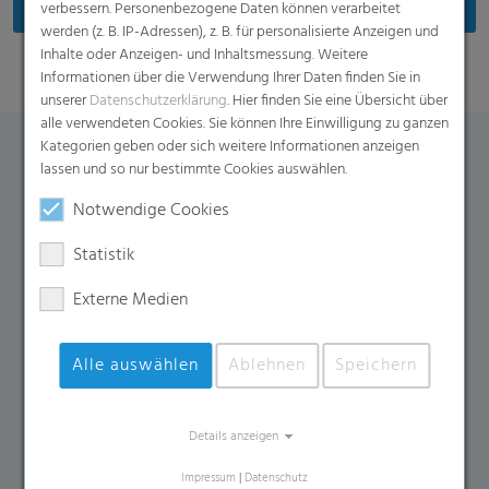
verbessern. Personenbezogene Daten können verarbeitet
werden (z. B. IP-Adressen), z. B. für personalisierte Anzeigen und
Inhalte oder Anzeigen- und Inhaltsmessung. Weitere
Informationen über die Verwendung Ihrer Daten finden Sie in
unserer
Datenschutzerklärung
. Hier finden Sie eine Übersicht über
alle verwendeten Cookies. Sie können Ihre Einwilligung zu ganzen
Kategorien geben oder sich weitere Informationen anzeigen
Kontaktformular
lassen und so nur bestimmte Cookies auswählen.
Notwendige Cookies
Falls Sie weitere Fragen zu diesem Produkt haben,
Statistik
kontaktieren Sie uns gern über dieses Formular.
Externe Medien
Name
*
E-Mail
*
Alle auswählen
Ablehnen
Speichern
Firma
Land
*
Telefonnummer
Details anzeigen
Impressum
|
Datenschutz
Ihr Anliegen
*