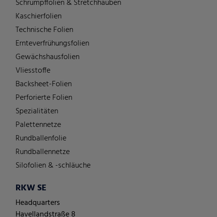
Schrumpffolien & Stretchhauben
Kaschierfolien
Technische Folien
Ernteverfrühungsfolien
Gewächshausfolien
Vliesstoffe
Backsheet-Folien
Perforierte Folien
Spezialitäten
Palettennetze
Rundballenfolie
Rundballennetze
Silofolien & -schläuche
RKW SE
Headquarters
Havellandstraße 8