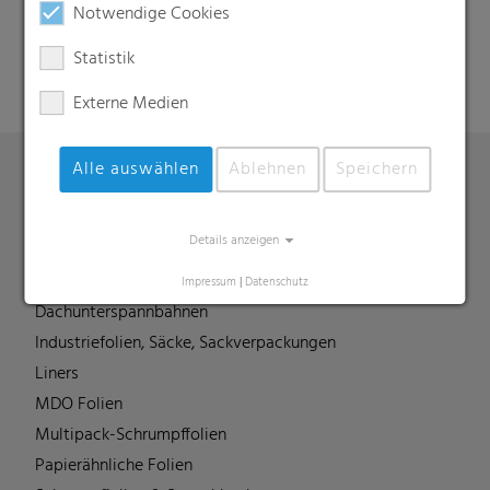
Suche
Notwendige Cookies
Statistik
Externe Medien
Alle auswählen
Ablehnen
Speichern
Produkte
Details anzeigen
Barrierefolien
Compounds
Impressum
|
Datenschutz
Dachunterspannbahnen
Industriefolien, Säcke, Sackverpackungen
Liners
MDO Folien
Multipack-Schrumpffolien
Papierähnliche Folien