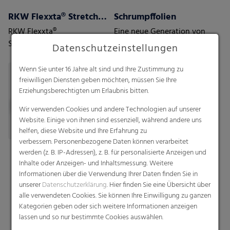
RKW Flexxta® Stretchhauben-Serie
Schrumpffolien
RKW Flexxta®
Eine neue Generation von
Stretchhauben-Serie:
Schrumpffolien mit dem
Datenschutzeinstellungen
Maximale Haltbarkeit und
Höchstmaß an Schutz
Flexibilität. Mit bis zu 35 %
Wenn Sie unter 16 Jahre alt sind und Ihre Zustimmung zu
PCR-Anteil.
freiwilligen Diensten geben möchten, müssen Sie Ihre
Erziehungsberechtigten um Erlaubnis bitten.
Wir verwenden Cookies und andere Technologien auf unserer
Website. Einige von ihnen sind essenziell, während andere uns
helfen, diese Website und Ihre Erfahrung zu
verbessern. Personenbezogene Daten können verarbeitet
werden (z. B. IP-Adressen), z. B. für personalisierte Anzeigen und
Inhalte oder Anzeigen- und Inhaltsmessung. Weitere
Informationen über die Verwendung Ihrer Daten finden Sie in
unserer
Datenschutzerklärung
. Hier finden Sie eine Übersicht über
alle verwendeten Cookies. Sie können Ihre Einwilligung zu ganzen
Kategorien geben oder sich weitere Informationen anzeigen
lassen und so nur bestimmte Cookies auswählen.