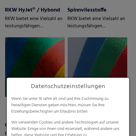
RKW HyJet® / Hybond
Spinnvliesstoffe
RKW bietet eine Vielzahl an
RKW bietet eine Vielzahl an
leistungsfähigen
leistungsfähigen
Vliesstoffen
thermobondierten
Vliesstoffen
Datenschutzeinstellungen
Wenn Sie unter 16 Jahre alt sind und Ihre Zustimmung zu
freiwilligen Diensten geben möchten, müssen Sie Ihre
Erziehungsberechtigten um Erlaubnis bitten.
Wir verwenden Cookies und andere Technologien auf unserer
Oberflächenschutzfolie
Website. Einige von ihnen sind essenziell, während andere uns
Endecken Sie RKW-
helfen, diese Website und Ihre Erfahrung zu