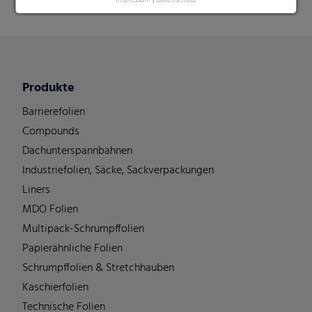
Impressum
|
Datenschutz
Produkte
Barrierefolien
Compounds
Dachunterspannbahnen
Industriefolien, Säcke, Sackverpackungen
Liners
MDO Folien
Multipack-Schrumpffolien
Papierähnliche Folien
Schrumpffolien & Stretchhauben
Kaschierfolien
Technische Folien