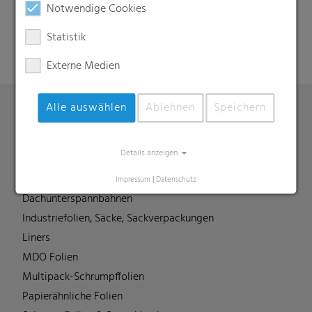
Suche
Notwendige Cookies
Statistik
Externe Medien
Alle auswählen
Ablehnen
Speichern
Produkte
Details anzeigen
Barrierefolien
Compounds
Impressum
|
Datenschutz
Dachunterspannbahnen
Industriefolien, Säcke, Sackverpackungen
Liners
MDO Folien
Multipack-Schrumpffolien
Papierähnliche Folien