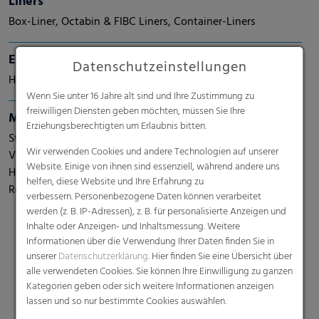
Liners
Box-Liner, Octabin & FIBC Liners, Container-Liners
Einkaufstaschen
Datenschutzeinstellungen
Hemdchentaschen, Tragetaschen - DKT
Wenn Sie unter 16 Jahre alt sind und Ihre Zustimmung zu
freiwilligen Diensten geben möchten, müssen Sie Ihre
Müllbeutel
Erziehungsberechtigten um Erlaubnis bitten.
Sternbodenbeutel , Sternbodenbeutel mit PP-
Wir verwenden Cookies und andere Technologien auf unserer
Verschlußband, Hemdchentragetaschen mit Sternboden,
Website. Einige von ihnen sind essenziell, während andere uns
Hemdchentragetaschen, Zugbandbeutel lose oder als
helfen, diese Website und Ihre Erfahrung zu
Rolle
verbessern. Personenbezogene Daten können verarbeitet
werden (z. B. IP-Adressen), z. B. für personalisierte Anzeigen und
Inhalte oder Anzeigen- und Inhaltsmessung. Weitere
Informationen über die Verwendung Ihrer Daten finden Sie in
unserer
Datenschutzerklärung
. Hier finden Sie eine Übersicht über
alle verwendeten Cookies. Sie können Ihre Einwilligung zu ganzen
Kategorien geben oder sich weitere Informationen anzeigen
lassen und so nur bestimmte Cookies auswählen.