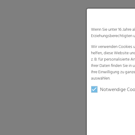
Wenn Sie unter 16 Jahre 
Erziehungsberechtigten u
Wir verwenden Cookies un
helfen, diese Website un
z. B. für personalisiert
Ihrer Daten finden Sie in 
Ihre Einwilligung zu gan
auswählen.
Notwendige Coo