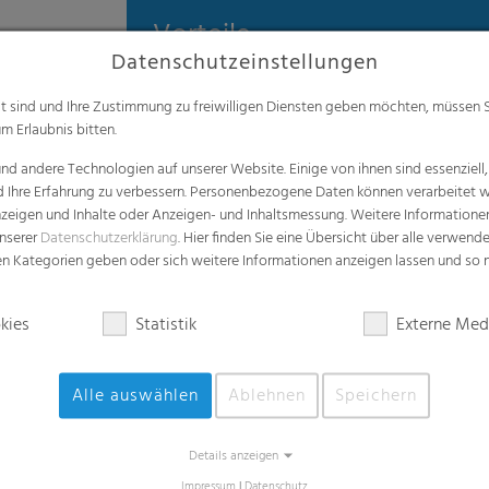
Vorteile
Datenschutzeinstellungen
Unterstützt die Nachhaltigkeit
alt sind und Ihre Zustimmung zu freiwilligen Diensten geben möchten, müssen S
Erfüllt die Kompostierstandards
m Erlaubnis bitten.
Geeignet für Speisereste und andere org
d andere Technologien auf unserer Website. Einige von ihnen sind essenziell
Geeignet für feuchte und nasse organis
d Ihre Erfahrung zu verbessern. Personenbezogene Daten können verarbeitet we
Sehr hohe Barrierewirkung gegen das Ei
e Anzeigen und Inhalte oder Anzeigen- und Inhaltsmessung. Weitere Informatio
unserer
Datenschutzerklärung
. Hier finden Sie eine Übersicht über alle verwend
Einfaches Aussortieren der kompostierf
zen Kategorien geben oder sich weitere Informationen anzeigen lassen und so
Geringere petrochemische zusammenset
Geringerer CO2 ausstoß im vergleich zu
kies
Statistik
Externe Med
Enthält kein Bisphenol A
Ungiftiges produkt
Alle auswählen
Ablehnen
Speichern
Weiche haptik
Vom Biodegradable Products Institute als
Details anzeigen
Impressum
|
Datenschutz