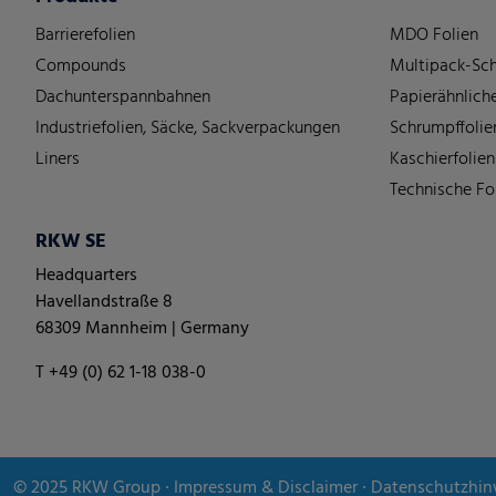
Barrierefolien
MDO Folien
Compounds
Multipack-Sch
Dachunterspannbahnen
Papierähnliche
Industriefolien, Säcke, Sackverpackungen
Schrumpffolie
Liners
Kaschierfolien
Technische Fo
RKW SE
Headquarters
Havellandstraße 8
68309 Mannheim | Germany
T +49 (0) 62 1-18 038-0
© 2025
RKW Group
∙
Impressum & Disclaimer
∙
Datenschutzhin