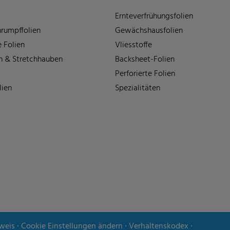
Ernteverfrühungsfolien
rumpffolien
Gewächshausfolien
 Folien
Vliesstoffe
n & Stretchhauben
Backsheet-Folien
Perforierte Folien
lien
Spezialitäten
weis
∙
Cookie Einstellungen ändern
∙
Verhaltenskodex
∙