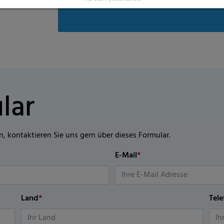
Erfüllt die Europäische Norm EN 13432
lar
n, kontaktieren Sie uns gern über dieses Formular.
E-Mail
*
Land
*
Tel