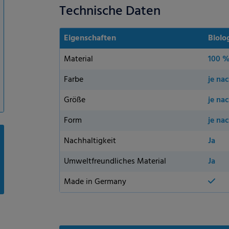
Technische Daten
Eigenschaften
Biolo
Material
100 %
Farbe
je na
Größe
je na
Form
je na
Nachhaltigkeit
Ja
Umweltfreundliches Material
Ja
Made in Germany