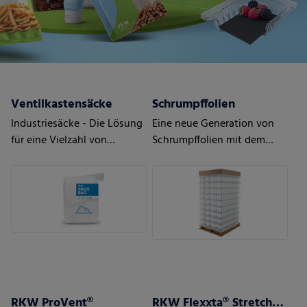
Ventilkastensäcke
Schrumpffolien
Industriesäcke - Die Lösung
Eine neue Generation von
für eine Vielzahl von
Schrumpffolien mit dem
Anwendungen
Höchstmaß an Schutz
RKW ProVent®
RKW Flexxta® Stretchhauben-Serie