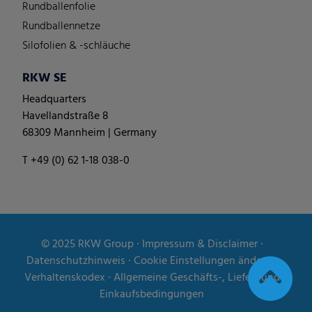
Rundballenfolie
Rundballennetze
Silofolien & -schläuche
RKW SE
Headquarters
Havellandstraße 8
68309 Mannheim | Germany
T +49 (0) 62 1-18 038-0
© 2025
RKW Group
∙
Impressum & Disclaimer
∙
Datenschutzhinweis
∙
Cookie Einstellungen ändern
∙
Verhaltenskodex
∙
Allgemeine Geschäfts-, Liefer- und
Einkaufsbedingungen