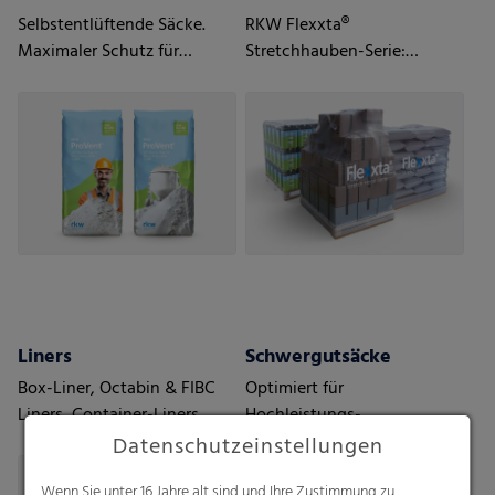
Selbstentlüftende Säcke.
RKW Flexxta®
Maximaler Schutz für
Stretchhauben-Serie:
feuchtigkeitsempfindliche,
Maximale Haltbarkeit und
pulvrige Güter.
Flexibilität. Mit bis zu 35 %
PCR-Anteil.
Liners
Schwergutsäcke
Box-Liner, Octabin & FIBC
Optimiert für
Liners, Container-Liners
Hochleistungs-
Abfüllanlagen
Datenschutzeinstellungen
Wenn Sie unter 16 Jahre alt sind und Ihre Zustimmung zu