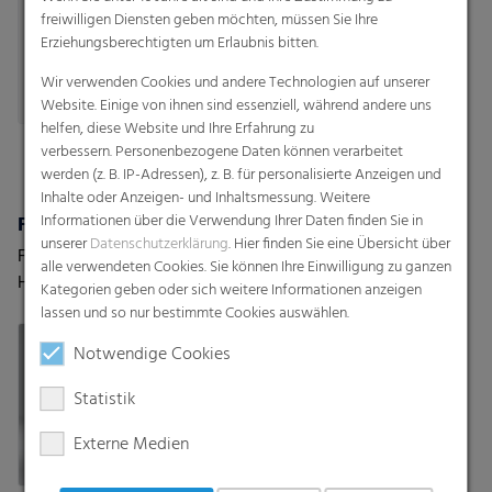
freiwilligen Diensten geben möchten, müssen Sie Ihre
Erziehungsberechtigten um Erlaubnis bitten.
Wir verwenden Cookies und andere Technologien auf unserer
Website. Einige von ihnen sind essenziell, während andere uns
helfen, diese Website und Ihre Erfahrung zu
verbessern. Personenbezogene Daten können verarbeitet
werden (z. B. IP-Adressen), z. B. für personalisierte Anzeigen und
Inhalte oder Anzeigen- und Inhaltsmessung. Weitere
Informationen über die Verwendung Ihrer Daten finden Sie in
Feinschrumpffolie
FFS-Folien
unserer
Datenschutzerklärung
. Hier finden Sie eine Übersicht über
Flachfolie oder
FFS-Folien & -Schläuche
alle verwendeten Cookies. Sie können Ihre Einwilligung zu ganzen
Halbschlauchfolie
(Formen, Füllen, Siegeln).
Kategorien geben oder sich weitere Informationen anzeigen
Hohe Leistung für
lassen und so nur bestimmte Cookies auswählen.
automatisierte Prozesse
Notwendige Cookies
Statistik
Externe Medien