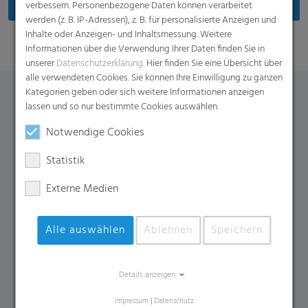
verbessern. Personenbezogene Daten können verarbeitet
werden (z. B. IP-Adressen), z. B. für personalisierte Anzeigen und
Inhalte oder Anzeigen- und Inhaltsmessung. Weitere
Informationen über die Verwendung Ihrer Daten finden Sie in
unserer
Datenschutzerklärung
. Hier finden Sie eine Übersicht über
alle verwendeten Cookies. Sie können Ihre Einwilligung zu ganzen
Kategorien geben oder sich weitere Informationen anzeigen
Kontaktformular
lassen und so nur bestimmte Cookies auswählen.
Notwendige Cookies
Falls Sie weitere Fragen zu diesem Produkt haben,
Statistik
kontaktieren Sie uns gern über dieses Formular.
Externe Medien
Name
*
E-Mail
*
Alle auswählen
Ablehnen
Speichern
Firma
Land
*
Telefonnummer
Details anzeigen
Impressum
|
Datenschutz
Ihr Anliegen
*