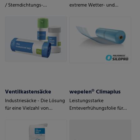
/ Sterndichtungs-
extreme Wetter- und
Rollenbeutel mit
Einsatzbedingungen
Zugbändern
Ventilkastensäcke
wepelen® Climaplus
Industriesäcke - Die Lösung
Leistungsstarke
für eine Vielzahl von
Ernteverfrühungsfolie für
Anwendungen
optimale Verfrühung