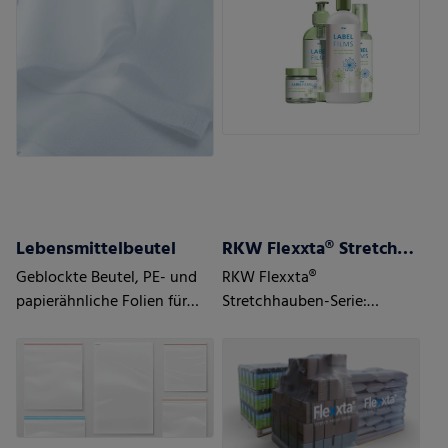
Lebensmittelbeutel
RKW Flexxta® Stretchhauben-Serie
Geblockte Beutel, PE- und
RKW Flexxta®
papierähnliche Folien für
Stretchhauben-Serie:
Lebensmittel,
Maximale Haltbarkeit und
Bodenfaltenbeutel,
Flexibilität. Mit bis zu 35 %
Siegelrandbeutel
PCR-Anteil.