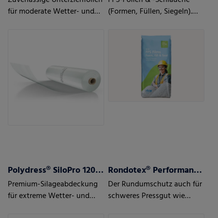
Zuverlässige Unterziehfolien
FFS-Folien & -Schläuche
für moderate Wetter- und
(Formen, Füllen, Siegeln).
Einsatzbedingungen
Hohe Leistung für
automatisierte Prozesse
Polydress® SiloPro 120 µm
Rondotex® Performance+ Rundballenfolie
Premium-Silageabdeckung
Der Rundumschutz auch für
für extreme Wetter- und
schweres Pressgut wie
Einsatzbedingungen
Mais, Zuckerrüben oder