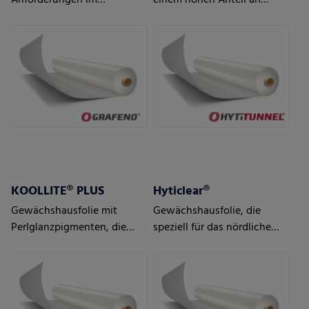
Anforderungen im
einem hohen Anteil an
Gewächshaus
eigenen
Produktionsabfällen
KOOLLITE® PLUS
Hyticlear®
Gewächshausfolie mit
Gewächshausfolie, die
Perlglanzpigmenten, die
speziell für das nördliche
Solarwärme reflektieren -
Klima entwickelt wurde
perfekt für Regionen mit
heißen Klimabedingungen