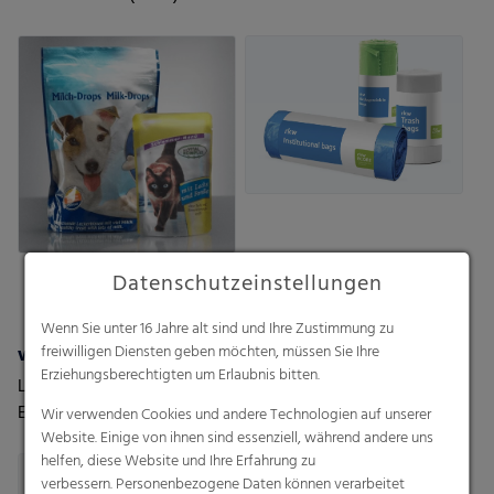
und ohne Barriere
Datenschutzeinstellungen
Wenn Sie unter 16 Jahre alt sind und Ihre Zustimmung zu
wepelen® Climatec
Polydress® SiloClassics
freiwilligen Diensten geben möchten, müssen Sie Ihre
Erziehungsberechtigten um Erlaubnis bitten.
Leistungsstarke
Zuverlässige
Ernteverfrühungsfolie für
Seitenwandfolien für
Wir verwenden Cookies und andere Technologien auf unserer
perfekten Schutz
moderate Wetter- und
Website. Einige von ihnen sind essenziell, während andere uns
helfen, diese Website und Ihre Erfahrung zu
Einsatzbedingungen
verbessern. Personenbezogene Daten können verarbeitet