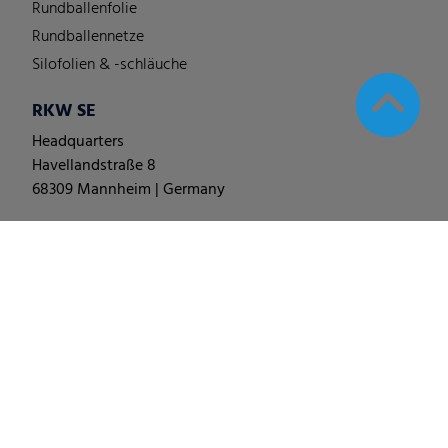
Rundballenfolie
Rundballennetze
Silofolien & -schläuche
RKW SE
Headquarters
Havellandstraße 8
68309 Mannheim | Germany
T +49 (0) 62 1-18 038-0
© 2025
RKW Group
∙
Impressum & Disclaimer
∙
Datenschutzhinweis
∙
Cookie Einstellungen ändern
∙
Verhaltenskodex
∙
Allgemeine Geschäfts-, Liefer- und
Einkaufsbedingungen