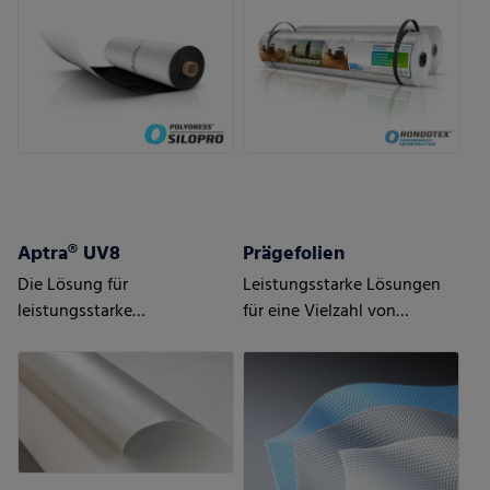
Müll
Aptra® UV8
Prägefolien
Die Lösung für
Leistungsstarke Lösungen
leistungsstarke
für eine Vielzahl von
Unterspannbahnen
Anwendungen