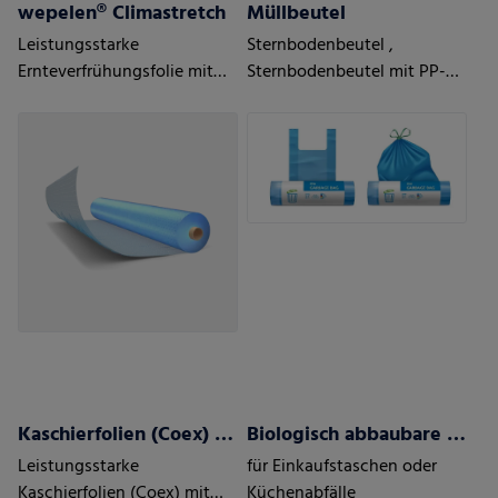
wepelen® Climastretch
Müllbeutel
Leistungsstarke
Sternbodenbeutel ,
Ernteverfrühungsfolie mit
Sternbodenbeutel mit PP-
maximaler Elastizität
Verschlußband,
Hemdchentragetaschen mit
Sternboden,
Hemdchentragetaschen,
Zugbandbeutel lose oder als
Rolle
Kaschierfolien (Coex) mit/ohne Barriere
Biologisch abbaubare Beutel
Leistungsstarke
für Einkaufstaschen oder
Kaschierfolien (Coex) mit
Küchenabfälle