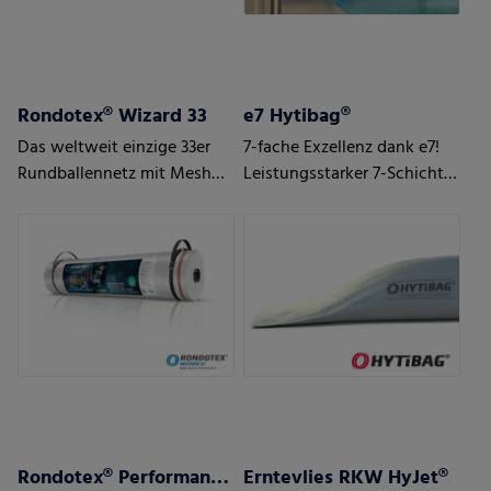
Rondotex® Wizard 33
e7 Hytibag®
Das weltweit einzige 33er
7-fache Exzellenz dank e7!
Rundballennetz mit Mesh
Leistungsstarker 7-Schicht-
Magic Technology
Schlauch für maximale
Ergebnisse
Rondotex® Performance+ Rundballennetz
Erntevlies RKW HyJet®