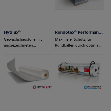
Hytilux®
Rondotex® Performance+ CE
Gewächshausfolie mit
Maximaler Schutz für
ausgezeichneten
Rundballen durch optimale
thermischen und Anti-
Abdeckung über die Kante
Tropf-Eigenschaften
hinaus