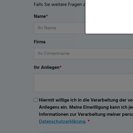
Falls Sie weitere Fragen zu diesem Produkt habe
Name
*
Firma
Ihr Anliegen
*
Hiermit willige ich in die Verarbeitung d
Anliegens ein. Meine Einwilligung kann ich 
Informationen zur Verarbeitung meiner per
Datenschutzerklärung
.
*