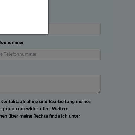
efonnummer
r Kontaktaufnahme und Bearbeitung meines
kw-group.com widerrufen. Weitere
en über meine Rechte finde ich unter