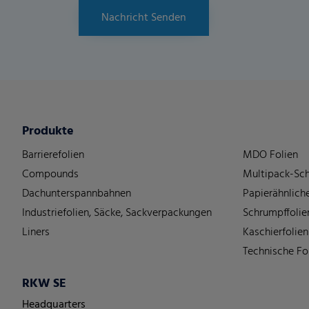
Nachricht Senden
Produkte
Barrierefolien
MDO Folien
Compounds
Multipack-Sch
Dachunterspannbahnen
Papierähnliche
Industriefolien, Säcke, Sackverpackungen
Schrumpffolie
Liners
Kaschierfolien
Technische Fo
RKW SE
Headquarters