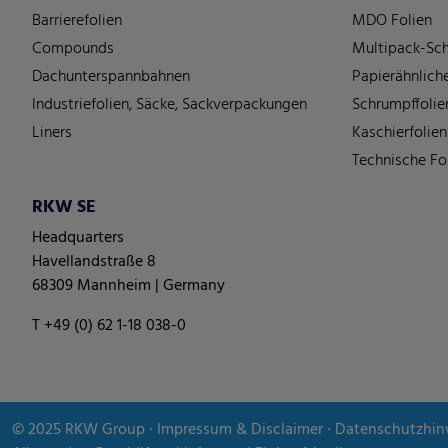
Barrierefolien
MDO Folien
Compounds
Multipack-Sch
Dachunterspannbahnen
Papierähnliche
Industriefolien, Säcke, Sackverpackungen
Schrumpffolie
Liners
Kaschierfolien
Technische Fo
RKW SE
Headquarters
Havellandstraße 8
68309 Mannheim | Germany
T +49 (0) 62 1-18 038-0
© 2025
RKW Group
∙
Impressum & Disclaimer
∙
Datenschutzhin