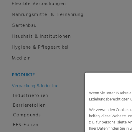
Flexible Verpackungen
Nahrungsmittel & Tiernahrung
Gartenbau
Haushalt & Institutionen
Hygiene & Pflegeartikel
Medizin
PRODUKTE
Verpackung & Industrie
Wenn Sie unter 16 Jahre 
Industriefolien
Erziehungsberechtigten u
Barrierefolien
Wir verwenden Cookies un
Compounds
helfen, diese Website un
z. B. für personalisiert
FFS-Folien
Ihrer Daten finden Sie in 