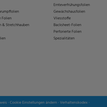
Ernteverfrühungsfolien
rumpffolien
Gewächshausfolien
 Folien
Vliesstoffe
n & Stretchhauben
Backsheet-Folien
Perforierte Folien
lien
Spezialitäten
weis
∙
Cookie Einstellungen ändern
∙
Verhaltenskodex
∙