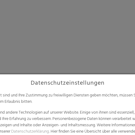
Datenschutzeinstellungen
alt sind und Ihre Zustimmung zu freiwilligen Diensten geben möchten, müssen S
m Erlaubnis bitten.
d andere Technologien auf unserer Website. Einige von ihnen sind essenziell
d Ihre Erfahrung zu verbessern. Personenbezogene Daten können verarbeitet we
e Anzeigen und Inhalte oder Anzeigen- und Inhaltsmessung. Weitere Informatio
unserer
Datenschutzerklärung
. Hier finden Sie eine Übersicht über alle verwend