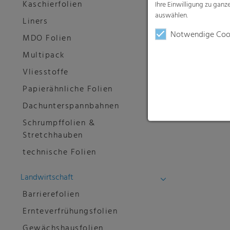
Kaschierfolien
Ihre Einwilligung zu gan
auswählen.
Liners
Notwendige Coo
MDO Folien
Multipack
Vliesstoffe
Papierähnliche Folien
Dachunterspannbahnen
Schrumpffolien &
Stretchhauben
technische Folien
Landwirtschaft
Barrierefolien
Ernteverfrühungsfolien
Gewächshausfolien