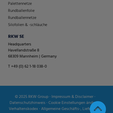
Palettennetze
Rundballenfolie
Rundballennetze
Silofolien & -schläuche
RKW SE
Headquarters
Havellandstraße 8
68309 Mannheim | Germany
T +49 (0) 62 1-18 038-0
© 2025
RKW Group
∙
Impressum & Disclaimer
∙
Datenschutzhinweis
∙
Cookie Einstellungen ändern
∙
Verhaltenskodex
∙
Allgemeine Geschäfts-, Liefer- und