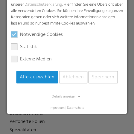
Compounds
unserer
Datenschutzerklärung
. Hier finden Sie eine Übersicht über
alle verwendeten Cookies. Sie können Ihre Einwilligung zu ganzen
Dachunterspannbahnen
Kategorien geben oder sich weitere Informationen anzeigen
Industriefolien, Säcke, Sackverpackungen
lassen und so nur bestimmte Cookies auswählen.
Liners
Notwendige Cookies
MDO Folien
Multipack-Schrumpffolien
Statistik
Papierähnliche Folien
Externe Medien
Schrumpffolien & Stretchhauben
Kaschierfolien
Alle auswählen
Ablehnen
Speichern
Technische Folien
Ernteverfrühungsfolien
Gewächshausfolien
Details anzeigen
Vliesstoffe
Impressum
|
Datenschutz
Backsheet-Folien
Perforierte Folien
Spezialitäten