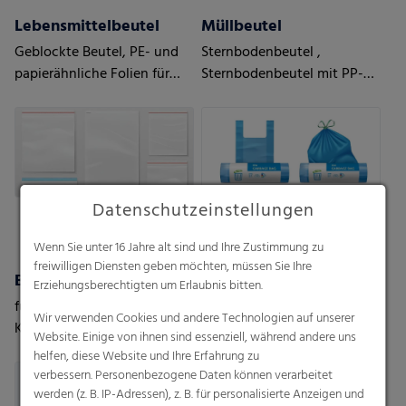
Lebensmittelbeutel
Müllbeutel
Geblockte Beutel, PE- und
Sternbodenbeutel ,
papierähnliche Folien für
Sternbodenbeutel mit PP-
Lebensmittel,
Verschlußband,
Bodenfaltenbeutel,
Hemdchentragetaschen mit
Siegelrandbeutel
Sternboden,
Hemdchentragetaschen,
Zugbandbeutel lose oder als
Rolle
Datenschutzeinstellungen
Wenn Sie unter 16 Jahre alt sind und Ihre Zustimmung zu
freiwilligen Diensten geben möchten, müssen Sie Ihre
Biologisch abbaubare Beutel
Liners
Erziehungsberechtigten um Erlaubnis bitten.
für Einkaufstaschen oder
Box-Liner, Octabin & FIBC
Wir verwenden Cookies und andere Technologien auf unserer
Küchenabfälle
Liners, Container-Liners
Website. Einige von ihnen sind essenziell, während andere uns
helfen, diese Website und Ihre Erfahrung zu
verbessern. Personenbezogene Daten können verarbeitet
werden (z. B. IP-Adressen), z. B. für personalisierte Anzeigen und