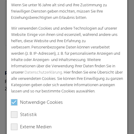
Pressgut
Wenn Sie unter 16 Jahre alt sind und Ihre Zustimmung zu
freiwilligen Diensten geben möchten, müssen Sie Ihre
Erziehungsberechtigten um Erlaubnis bitten.
Wir verwenden Cookies und andere Technologien auf unserer
Website. Einige von ihnen sind essenziell, während andere uns
helfen, diese Website und Ihre Erfahrung zu
verbessern. Personenbezogene Daten können verarbeitet
werden (z. B. IP-Adressen), z. B. für personalisierte Anzeigen und
Inhalte oder Anzeigen- und Inhaltsmessung. Weitere
Informationen über die Verwendung Ihrer Daten finden Sie in
Rondotex® Perspective
Rondotex Perspective
unserer
Datenschutzerklärung
. Hier finden Sie eine Übersicht über
alle verwendeten Cookies. Sie können Ihre Einwilligung zu ganzen
Perspektive wechseln.
Rondotex Perspective
Kategorien geben oder sich weitere Informationen anzeigen
Zukunft gestalten.
lassen und so nur bestimmte Cookies auswählen.
Mit Rundballennetzen der
Notwendige Cookies
nächsten Generation.
Statistik
Externe Medien