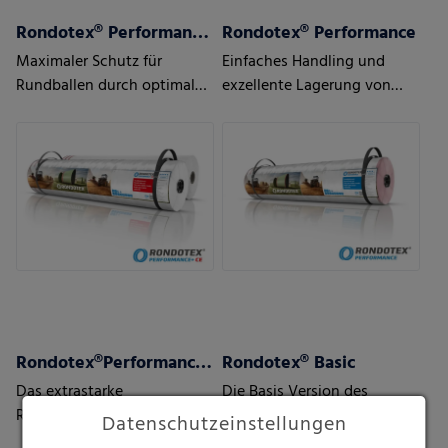
Rondotex® Performance+ CE
Rondotex® Performance
Maximaler Schutz für
Einfaches Handling und
Rundballen durch optimale
exzellente Lagerung von
Abdeckung über die Kante
Silage/Heu/Stroh
hinaus
Rondotex®Performance+ Strong
Rondotex® Basic
Das extrastarke
Die Basis Version des
Rundballennetz für
Premiumnetzes Rondotex®
Datenschutzeinstellungen
schweres und sperriges
für Silage/Heu/Stroh