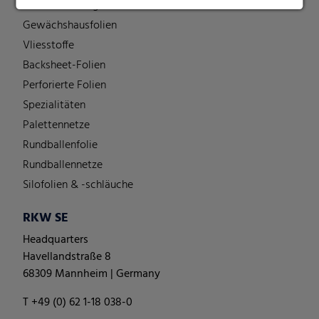
Ernteverfrühungsfolien
Gewächshausfolien
Vliesstoffe
Backsheet-Folien
Perforierte Folien
Spezialitäten
Palettennetze
Rundballenfolie
Rundballennetze
Silofolien & -schläuche
RKW SE
Headquarters
Havellandstraße 8
68309 Mannheim | Germany
T +49 (0) 62 1-18 038-0