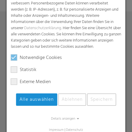
verbessern. Personenbezogene Daten können verarbeitet
werden (z. B. IP-Adressen), z. B. für personalisierte Anzeigen und
Inhalte oder Anzeigen- und Inhaltsmessung. Weitere
Informationen über die Verwendung Ihrer Daten finden Sie in
unserer
Datenschutzerklärung
. Hier finden Sie eine Übersicht über
Produkte
alle verwendeten Cookies. Sie können Ihre Einwilligung zu ganzen
Kategorien geben oder sich weitere Informationen anzeigen
Barrierefolien
lassen und so nur bestimmte Cookies auswählen.
Compounds
Notwendige Cookies
Dachunterspannbahnen
Industriefolien, Säcke, Sackverpackungen
Statistik
Liners
Externe Medien
MDO Folien
Multipack-Schrumpffolien
Alle auswählen
Ablehnen
Speichern
Papierähnliche Folien
Schrumpffolien & Stretchhauben
Kaschierfolien
Details anzeigen
Technische Folien
Impressum
|
Datenschutz