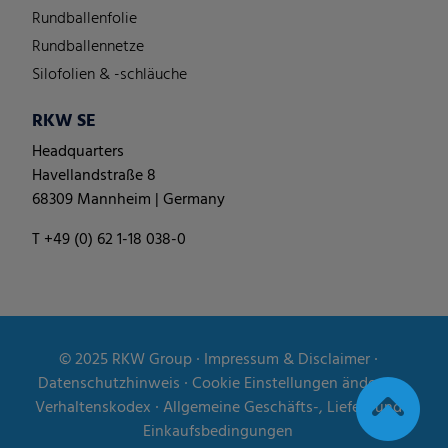
Rundballenfolie
Rundballennetze
Silofolien & -schläuche
RKW SE
Headquarters
Havellandstraße 8
68309 Mannheim | Germany
T +49 (0) 62 1-18 038-0
© 2025
RKW Group
∙
Impressum & Disclaimer
∙
Datenschutzhinweis
∙
Cookie Einstellungen ändern
∙
Verhaltenskodex
∙
Allgemeine Geschäfts-, Liefer- und
Einkaufsbedingungen