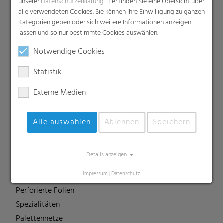
unserer
Datenschutzerklärung
. Hier finden Sie eine Übersicht über
Dachunterspannbahnen
alle verwendeten Cookies. Sie können Ihre Einwilligung zu ganzen
Industriefolien, Säcke, Sackverpackungen
Kategorien geben oder sich weitere Informationen anzeigen
lassen und so nur bestimmte Cookies auswählen.
Liners
MDO Folien
Notwendige Cookies
Multipack-Schrumpffolien
Statistik
Papierähnliche Folien
Externe Medien
Schrumpffolien & Stretchhauben
Kaschierfolien
Technische Folien
Alle auswählen
Ablehnen
Speichern
Ernteverfrühungsfolien
Gewächshausfolien
Details anzeigen
Vliesstoffe
Impressum
|
Datenschutz
Backsheet-Folien
Perforierte Folien
Spezialitäten
Palettennetze