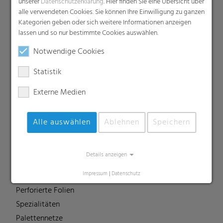
unserer
Datenschutzerklärung
. Hier finden Sie eine Übersicht über
Dachunterspannbahnen
alle verwendeten Cookies. Sie können Ihre Einwilligung zu ganzen
Industriefolien, Säcke, Sackverpackungen
Kategorien geben oder sich weitere Informationen anzeigen
lassen und so nur bestimmte Cookies auswählen.
Liners
MDO Folien
Notwendige Cookies
Multipack-Schrumpffolien
Statistik
Papierähnliche Folien
Externe Medien
Schrumpffolien & Stretchhauben
Kaschierfolien
Technische Folien
Alle auswählen
Ablehnen
Speichern
Ernteverfrühungsfolien
Gewächshausfolien
Details anzeigen
Vliesstoffe
Impressum
|
Datenschutz
Backsheet-Folien
Perforierte Folien
Spezialitäten
Palettennetze