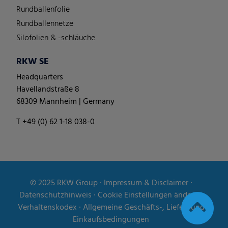
Rundballenfolie
Rundballennetze
Silofolien & -schläuche
RKW SE
Headquarters
Havellandstraße 8
68309 Mannheim | Germany
T +49 (0) 62 1-18 038-0
© 2025
RKW Group
∙
Impressum & Disclaimer
∙
Datenschutzhinweis
∙
Cookie Einstellungen ändern
∙
Verhaltenskodex
∙
Allgemeine Geschäfts-, Liefer- und
Einkaufsbedingungen