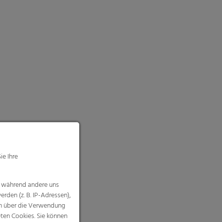
ie Ihre
, während andere uns
rden (z. B. IP-Adressen),
nen über die Verwendung
eten Cookies. Sie können