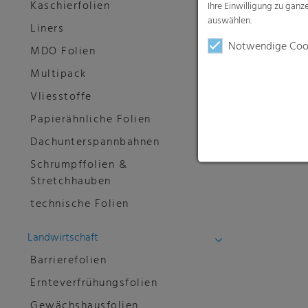
Kaschierfolien
Ihre Einwilligung zu gan
auswählen.
Liners
Notwendige Coo
MDO Folien
Multipack
Vliesstoffe
Papierähnliche Folien
Dachunterspannbahnen
Schrumpffolien &
Stretchhauben
technische Folien
Landwirtschaft
Barrierefolien
Ernteverfrühungsfolien
Gewächshausfolien