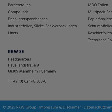
Barrierefolien
MDO Folien
Compounds
Multipack-Sch
Dachunterspannbahnen
Papierähnliche
Industriefolien, Säcke, Sackverpackungen
Schrumpffolie
Liners
Kaschierfolien
Technische Fo
RKW SE
Headquarters
Havellandstraße 8
68309 Mannheim | Germany
T +49 (0) 62 1-18 038-0
© 2025
RKW Group
∙
Impressum & Disclaimer
∙
Datenschutzhin