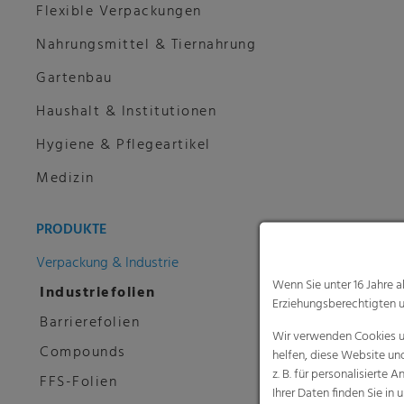
Flexible Verpackungen
Nahrungsmittel & Tiernahrung
Gartenbau
Haushalt & Institutionen
Hygiene & Pflegeartikel
Medizin
PRODUKTE
Verpackung & Industrie
Wenn Sie unter 16 Jahre 
Industriefolien
Erziehungsberechtigten u
Barrierefolien
Wir verwenden Cookies un
Compounds
helfen, diese Website un
z. B. für personalisiert
FFS-Folien
Ihrer Daten finden Sie in 