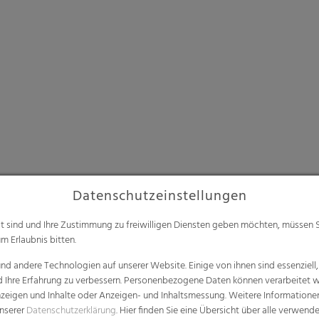
Datenschutzeinstellungen
alt sind und Ihre Zustimmung zu freiwilligen Diensten geben möchten, müssen S
m Erlaubnis bitten.
d andere Technologien auf unserer Website. Einige von ihnen sind essenziell
d Ihre Erfahrung zu verbessern. Personenbezogene Daten können verarbeitet we
e Anzeigen und Inhalte oder Anzeigen- und Inhaltsmessung. Weitere Informatio
unserer
Datenschutzerklärung
. Hier finden Sie eine Übersicht über alle verwend