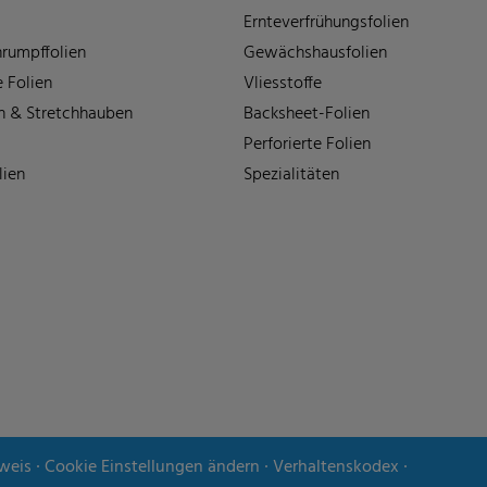
Ernteverfrühungsfolien
rumpffolien
Gewächshausfolien
 Folien
Vliesstoffe
n & Stretchhauben
Backsheet-Folien
Perforierte Folien
lien
Spezialitäten
weis
∙
Cookie Einstellungen ändern
∙
Verhaltenskodex
∙