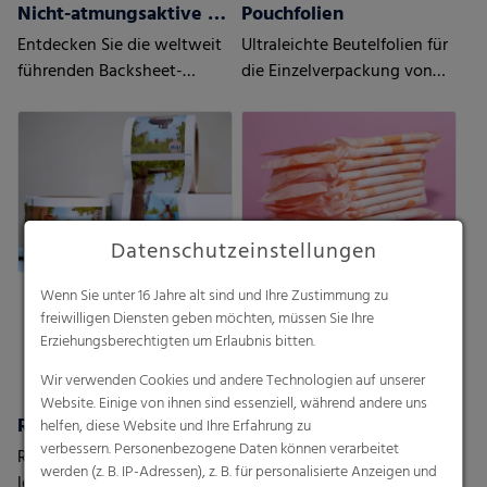
Nicht-atmungsaktive Backsheets
Pouchfolien
Entdecken Sie die weltweit
Ultraleichte Beutelfolien für
führenden Backsheet-
die Einzelverpackung von
Lösungen
Damenhygieneprodukten
Datenschutzeinstellungen
Wenn Sie unter 16 Jahre alt sind und Ihre Zustimmung zu
freiwilligen Diensten geben möchten, müssen Sie Ihre
Erziehungsberechtigten um Erlaubnis bitten.
Wir verwenden Cookies und andere Technologien auf unserer
Website. Einige von ihnen sind essenziell, während andere uns
RKW HyJet® / Hybond
Spinnvliesstoffe
helfen, diese Website und Ihre Erfahrung zu
verbessern. Personenbezogene Daten können verarbeitet
RKW bietet eine Vielzahl an
RKW bietet eine Vielzahl an
werden (z. B. IP-Adressen), z. B. für personalisierte Anzeigen und
leistungsfähigen
leistungsfähigen