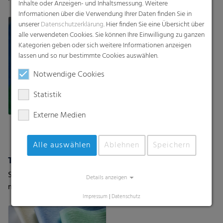
Inhalte oder Anzeigen- und Inhaltsmessung. Weitere
Vliesstoffen
thermobondierten
Informationen über die Verwendung Ihrer Daten finden Sie in
Vliesstoffen
unserer
Datenschutzerklärung
. Hier finden Sie eine Übersicht über
alle verwendeten Cookies. Sie können Ihre Einwilligung zu ganzen
Kategorien geben oder sich weitere Informationen anzeigen
lassen und so nur bestimmte Cookies auswählen.
Notwendige Cookies
Statistik
Externe Medien
Alle auswählen
Ablehnen
Speichern
Textile Backsheets
Superweiche Backsheets
Details anzeigen
mit stoffartiger Textur
Impressum
|
Datenschutz