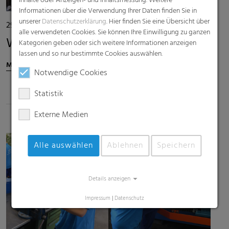
Inhalte oder Anzeigen- und Inhaltsmessung. Weitere
Informationen über die Verwendung Ihrer Daten finden Sie in
unserer
Datenschutzerklärung
. Hier finden Sie eine Übersicht über
29. März 2022
|
Inside RKW
alle verwendeten Cookies. Sie können Ihre Einwilligung zu ganzen
Welcome Day @ RKW
Kategorien geben oder sich weitere Informationen anzeigen
lassen und so nur bestimmte Cookies auswählen.
Mehr erfahren
Notwendige Cookies
Statistik
Externe Medien
Alle auswählen
Ablehnen
Speichern
Details anzeigen
Impressum
|
Datenschutz