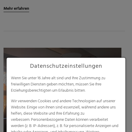
Mehr erfahren
Datenschutzeinstellungen
Wenn Sie unter 16 Jahre alt sind und Ihre Zustimmung zu
freiwilligen Diensten geben möchten, müssen Sie Ihre
Erziehungsberechtigten um Erlaubnis bitten.
Wir verwenden Cookies und andere Technologien auf unserer
Website. Einige von ihnen sind essenziell, während andere uns
helfen, diese Website und Ihre Erfahrung zu
verbessern. Personenbezogene Daten können verarbeitet
werden (z. B. IP-Adressen), z. B. für personalisierte Anzeigen und