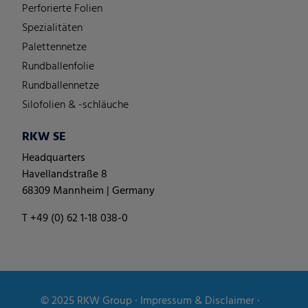
Perforierte Folien
Spezialitäten
Palettennetze
Rundballenfolie
Rundballennetze
Silofolien & -schläuche
RKW SE
Headquarters
Havellandstraße 8
68309 Mannheim | Germany
T +49 (0) 62 1-18 038-0
© 2025
RKW Group
∙
Impressum & Disclaimer
∙