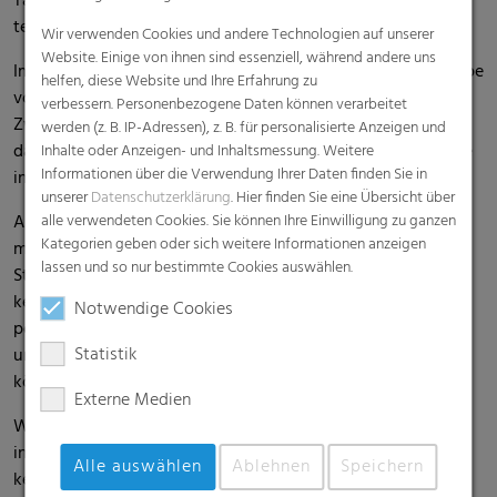
Tagen erstmals an der „MBS Online Career Week“
teilgenommen.
Wir verwenden Cookies und andere Technologien auf unserer
Website. Einige von ihnen sind essenziell, während andere uns
Im Mittelpunkt stand neben der Vorstellung der RKW-Gruppe
helfen, diese Website und Ihre Erfahrung zu
vor allem der interaktive Austausch mit den Studierenden.
verbessern. Personenbezogene Daten können verarbeitet
Zwei Themen, die dabei besonders im Mittelpunkt standen:
werden (z. B. IP-Adressen), z. B. für personalisierte Anzeigen und
das Bekenntnis des Unternehmens zur Nachhaltigkeit sowie
Inhalte oder Anzeigen- und Inhaltsmessung. Weitere
Informationen über die Verwendung Ihrer Daten finden Sie in
internationale Karrieremöglichkeiten.
unserer
Datenschutzerklärung
. Hier finden Sie eine Übersicht über
Am zweiten Tag der „Career Week“ hatte ich zusammen mit
alle verwendeten Cookies. Sie können Ihre Einwilligung zu ganzen
Kategorien geben oder sich weitere Informationen anzeigen
meiner Kollegin, Samira Montag, die Gelegenheit, einzelne
lassen und so nur bestimmte Cookies auswählen.
Studierende im Rahmen von Zoom-Interviews näher
kennenzulernen – dabei haben wir uns natürlich auf
Notwendige Cookies
potenzielle Bewerber konzentriert, die aufgrund ihres Profils
Statistik
und ihrer bisherigen Berufserfahrung gut zur RKW passen
könnten.
Externe Medien
Wir waren begeistert von den spannenden und
inspirierenden Persönlichkeiten, die wir an diesem Tag
Alle auswählen
Ablehnen
Speichern
kennenlernen durften und freuen uns auf die weitere