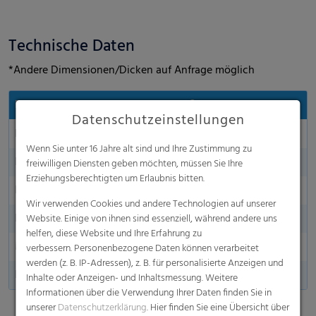
Technische Daten
*Andere Dimensionen/Dicken auf Anfrage möglich
Eigenschaften
wepelen® Climaplus
Datenschutzeinstellungen
Farbe
Grün
Wenn Sie unter 16 Jahre alt sind und Ihre Zustimmung zu
Länge in m
100 - 1000 m aufgerollt
freiwilligen Diensten geben möchten, müssen Sie Ihre
Erziehungsberechtigten um Erlaubnis bitten.
Breite in m
10,50 - 16,00 m
Wir verwenden Cookies und andere Technologien auf unserer
Dicke
40 µm, 50 µm, 60 µm
Website. Einige von ihnen sind essenziell, während andere uns
helfen, diese Website und Ihre Erfahrung zu
Made in Germany
verbessern. Personenbezogene Daten können verarbeitet
werden (z. B. IP-Adressen), z. B. für personalisierte Anzeigen und
Lochung
25 - 1000 Löcher/m2
Inhalte oder Anzeigen- und Inhaltsmessung. Weitere
Informationen über die Verwendung Ihrer Daten finden Sie in
unserer
Datenschutzerklärung
. Hier finden Sie eine Übersicht über