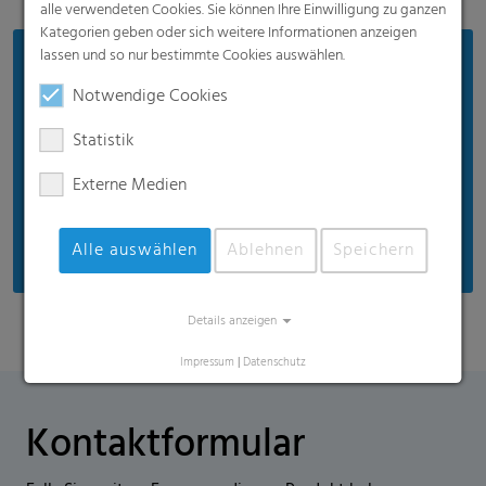
alle verwendeten Cookies. Sie können Ihre Einwilligung zu ganzen
Kategorien geben oder sich weitere Informationen anzeigen
lassen und so nur bestimmte Cookies auswählen.
Vorteile
Notwendige Cookies
Perfekte thermische Eigenschaften speziell zum
Schutz vor niedrigen Temperaturen
Statistik
Anti-Tau-Funktion gegen Tropfenbildung auf der
Externe Medien
Folie
Verminderter Feuchtigkeitsstau auf der Kultur
Alle auswählen
Ablehnen
Speichern
Details anzeigen
Impressum
|
Datenschutz
Kontaktformular