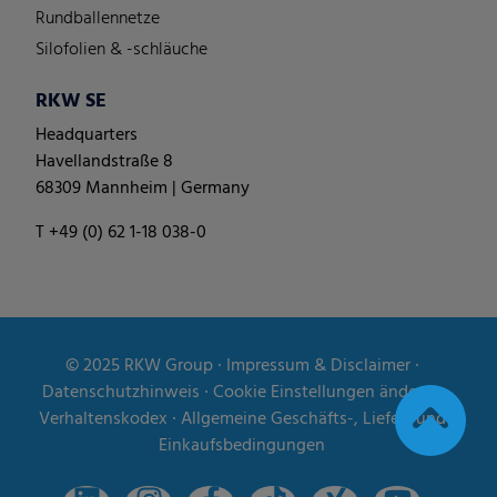
Rundballennetze
Silofolien & -schläuche
RKW SE
Headquarters
Havellandstraße 8
68309 Mannheim | Germany
T +49 (0) 62 1-18 038-0
© 2025
RKW Group
∙
Impressum & Disclaimer
∙
Datenschutzhinweis
∙
Cookie Einstellungen ändern
∙
Verhaltenskodex
∙
Allgemeine Geschäfts-, Liefer- und
Einkaufsbedingungen