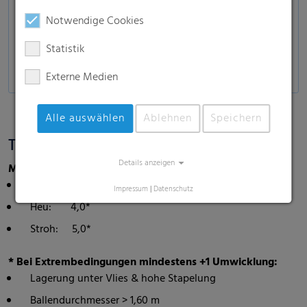
Notwendige Cookies
Statistik
Externe Medien
Alle auswählen
Ablehnen
Speichern
Technische Daten
Details anzeigen
Mindestumwicklungen:
Silage: 3,5*
Impressum
|
Datenschutz
Heu: 4,0*
Stroh: 5,0*
* Bei Extrembedingungen mindestens +1 Umwicklung:
Lagerung unter Vlies & hohe Stapelung
Ballendurchmesser > 1,60 m