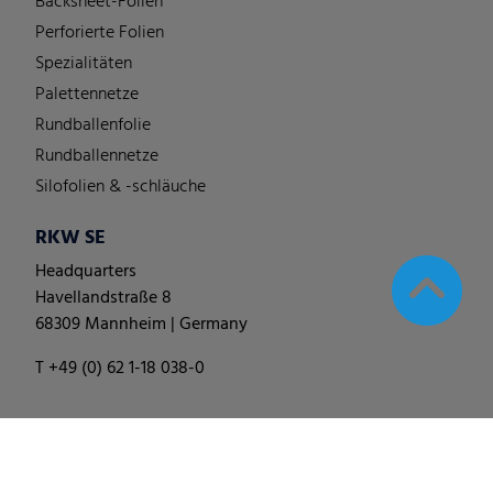
Backsheet-Folien
Perforierte Folien
Spezialitäten
Palettennetze
Rundballenfolie
Rundballennetze
Silofolien & -schläuche
RKW SE
Headquarters
Havellandstraße 8
68309 Mannheim | Germany
T +49 (0) 62 1-18 038-0