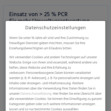
Einsatz von > 25 % PCR
für mehr Umweltverantwortung
Datenschutzeinstellungen
Verantwortungsvoller Umgang mit den Ressourcen
von heute schafft bessere Perspektiven für die
Wenn Sie unter 16 Jahre alt sind und Ihre Zustimmung zu
Generationen von morgen. Deshalb betrachten wir
freiwilligen Diensten geben möchten, müssen Sie Ihre
die Entwicklung von Rundballennetzen aus einem
Erziehungsberechtigten um Erlaubnis bitten.
neuen Blickwinkel. In unserem innovativen
Wir verwenden Cookies und andere Technologien auf unserer
Rundballennetz Rondotex® Perspective setzen wir
Website. Einige von ihnen sind essenziell, während andere uns
recycelte Rohstoffe ein, die zuvor als Abfall entsorgt
helfen, diese Website und Ihre Erfahrung zu
wurden. Auf diese Weise reduzieren wir den Bedarf an
verbessern. Personenbezogene Daten können verarbeitet
neuem, zusätzlichem Kunststoff und geben
werden (z. B. IP-Adressen), z. B. für personalisierte Anzeigen und
zukunftsweisende Impulse für nachhaltige
Inhalte oder Anzeigen- und Inhaltsmessung. Weitere
Informationen über die Verwendung Ihrer Daten finden Sie in
Landwirtschaft.
unserer
Datenschutzerklärung
. Hier finden Sie eine Übersicht über
alle verwendeten Cookies. Sie können Ihre Einwilligung zu ganzen
Kategorien geben oder sich weitere Informationen anzeigen
lassen und so nur bestimmte Cookies auswählen.