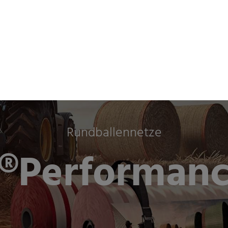
& Industrien
Unternehmen
Nachhaltigkeit
Newsr
Rundballennetze
®Performanc