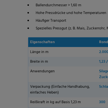
Ballendurchmesser > 1,60 m
Hohe Pressdrücke und hohe Temperaturen
Häufiger Transport
Spezielles Pressgut (z. B. Mais, Zuckerrohr, M
Eigenschaften
Rond
Länge in m
2.000
Breite in m
1,23 /
Anwendungen
Silag
Zucke
Verpackung (Einfache Handhabung,
Schl
einfaches Heben)
Reißkraft in kg auf Basis 1,23 m
300