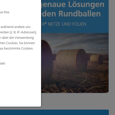
ien
 laden & anschauen