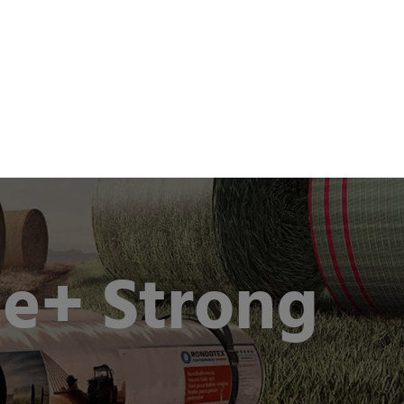
oom
Karriere
Kontakt
EN
DE
e+ Strong