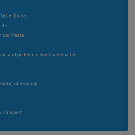
1,63 m Breite
eite
n der Presse
den und perfektem Breitlaufverhalten
 Kante) Abdeckung
n Transport