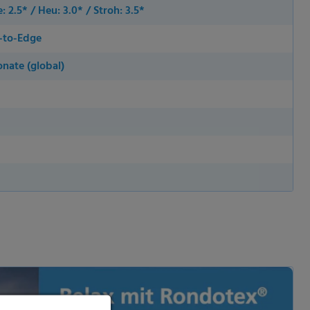
e: 2.5* / Heu: 3.0* / Stroh: 3.5*
-to-Edge
nate (global)
ie Ihre
, während andere uns
rden (z. B. IP-Adressen),
nen über die Verwendung
eten Cookies. Sie können
 nur bestimmte Cookies